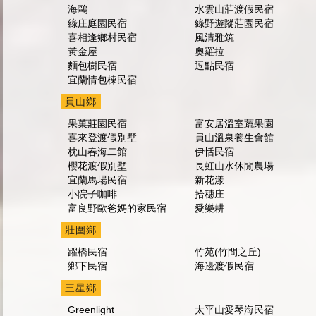
海鷗
水雲山莊渡假民宿
綠庄庭園民宿
綠野遊蹤莊園民宿
喜相逢鄉村民宿
風清雅筑
黃金屋
奧羅拉
麵包樹民宿
逗點民宿
宜蘭情包棟民宿
員山鄉
果菓莊園民宿
富安居溫室蔬果園
喜來登渡假別墅
員山溫泉養生會館
枕山春海二館
伊恬民宿
櫻花渡假別墅
長虹山水休閒農場
宜蘭馬場民宿
新花漾
小院子咖啡
拾穗庄
富良野歐爸媽的家民宿
愛樂耕
壯圍鄉
躍橋民宿
竹苑(竹間之丘)
鄉下民宿
海邊渡假民宿
三星鄉
Greenlight
太平山愛琴海民宿