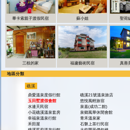
畢卡索親子渡假民宿
蘇小姐
聖荷
三枝的家
福廬藝術民宿
真善
地區分類
礁溪
鼎愛溫泉度假行館
礁溪21號溫泉旅店
玉田墅渡假會館
悠悅風輕旅宿
水連天民宿
泉嘉(成功二館)
小花礁溪溫泉套房
泉鄉風華休閒會館
幸福泉溫泉行館
青禾溫泉家
禾田屋
石磐上茶行民宿
礁溪茱莉溫泉行館
大竹圍平價包棟