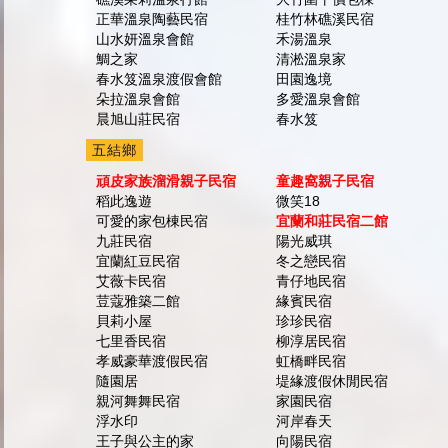
正華溫泉陶藝民宿
桂竹林礁溪民宿
山水妍溫泉會館
禾湯溫泉
鯛之家
清淞溫泉家
春水笈溫泉渡假會館
田園逸境
朵拉溫泉會館
多愛溫泉會館
晨旭山莊民宿
春水笈
五結鄉
頑皮家族溜滑親子民宿
童趣窩親子民宿
稻此逸遊
微笑18
可愛的家包棟民宿
宜蘭和莊民宿二館
九莊民宿
陽光威琪
宜蘭紅豆民宿
冬之戀民宿
艾薇卡民宿
青仔地民宿
荳蔻雅築二館
緣賓民宿
貝莉小屋
珍珍民宿
七里香民宿
柳淳居民宿
孝威豪華渡假民宿
虹橋畔民宿
隨園居
堤緣渡假休閒民宿
親河舞舞民宿
家園民宿
浮水印
河岸春天
王子與公主的家
向陽民宿