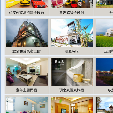
頑皮家族溜滑親子民宿
童趣窩親子民宿
丹
宜蘭和莊民宿二館
暮夏Villa
玉田
童年主題民宿
玥之泉溫泉旅宿
冬