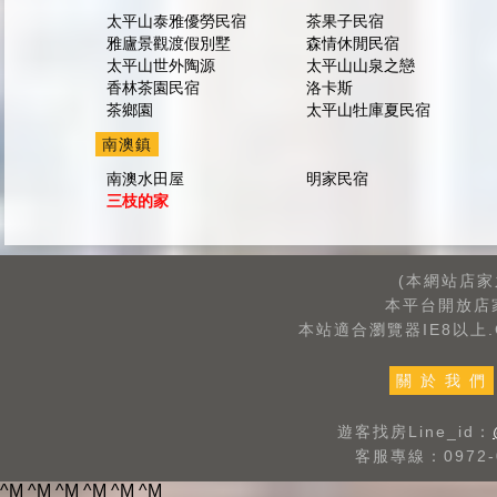
太平山泰雅優勞民宿
茶果子民宿
雅廬景觀渡假別墅
森情休閒民宿
太平山世外陶源
太平山山泉之戀
香林茶園民宿
洛卡斯
茶鄉園
太平山牡庫夏民宿
南澳鎮
南澳水田屋
明家民宿
三枝的家
(本網站店
本平台開放店
本站適合瀏覽器IE8以上.G
關 於 我 們
遊客找房Line_id：
客服專線：0972-0
^M
^M
^M
^M ^M ^M