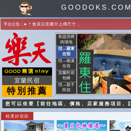
GOODOKS.CO
平台公告：
●
＊會員注意圖片上傳尺寸
...
有提供烤
肉場地
找→羅東
住宿
找→礁溪
住宿
宜蘭民宿
包棟
宜蘭民宿
找→親子
特別推薦
民宿
您可以依要【前往地區、價格、店家服務項目、
精選好宿區