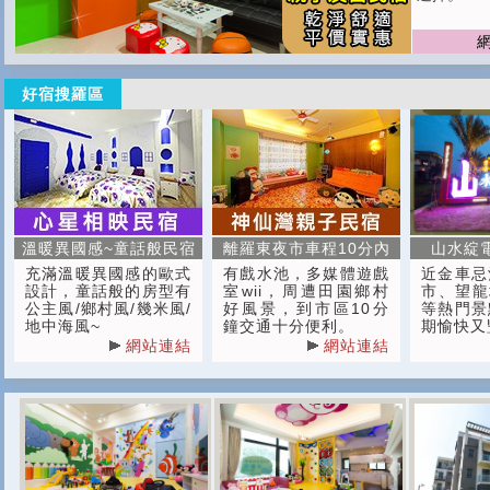
好宿搜羅區
溫暖異國感~童話般民宿
離羅東夜市車程10分內
山水綻
充滿溫暖異國感的歐式
有戲水池，多媒體遊戲
近金車忌
設計，童話般的房型有
室wii，周遭田園鄉村
市、望龍
公主風/鄉村風/幾米風/
好風景，到市區10分
等熱門景
地中海風~
鐘交通十分便利。
期愉快又
網站連結
網站連結