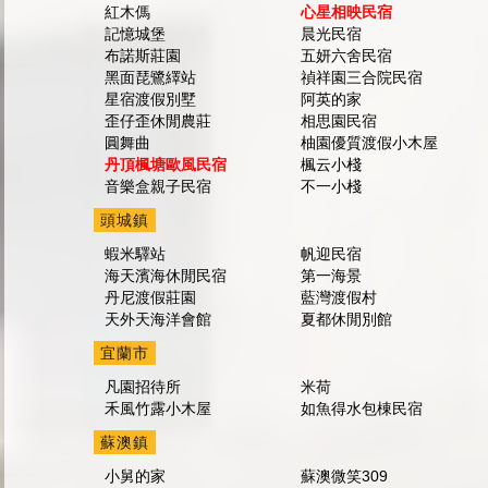
紅木傌
心星相映民宿
記憶城堡
晨光民宿
布諾斯莊園
五妍六舍民宿
黑面琵鷺繹站
禎祥園三合院民宿
星宿渡假別墅
阿英的家
歪仔歪休閒農莊
相思園民宿
圓舞曲
柚園優質渡假小木屋
丹頂楓塘歐風民宿
楓云小棧
音樂盒親子民宿
不一小棧
頭城鎮
蝦米驛站
帆迎民宿
海天濱海休閒民宿
第一海景
丹尼渡假莊園
藍灣渡假村
天外天海洋會館
夏都休閒別館
宜蘭市
凡園招待所
米荷
禾風竹露小木屋
如魚得水包棟民宿
蘇澳鎮
小舅的家
蘇澳微笑309