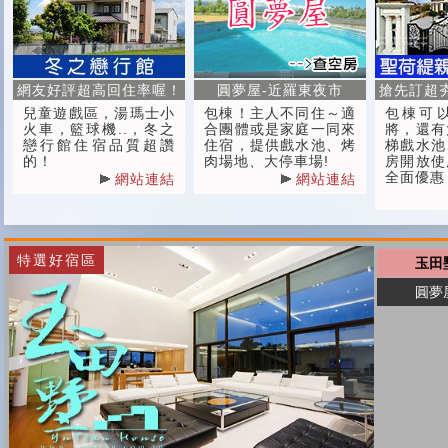
網友好評超高回住率喔！
圓夢屋-近羅東夜市
搶先訂超
兒童遊戲區，湯瑪士小
包棟！主人不同住～適
包棟可
火車，籃球機..，冬之
合團體或是家庭一同來
將，還有
戀行館住宿品質超讚
住宿，提供戲水池、烤
梯戲水池
的！
肉場地、大停車場!
房開放使
全面優惠
網站連結
網站連結
特選好宿區