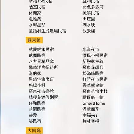
幸福168民宿
宜和民宿
陋室民宿
藍色多多河
休閒家
風箏民宿
魚雅築
田庄園
水畔星墅
湖水映
童話村生態農場民宿
觀景樓
羅東鎮
就愛輕旅民宿
水漾夜市
貳捌民宿
微風小棧民宿
八方景精品窩
新戀家主義
馨懿洋房招待所
羅東花想容
淇的家
松滿緣民宿
黑貓宅旗艦店
虹雅夜市民宿
悠揚小棧
香草熊會館
羅東夜市戀館
羅東芯怡小棧
桔梗花渡假別墅
歐薇絲一館
仟和民宿
SmartHome
芷園民宿
浮華四季
臻愛
幸福yes
築民宿
舞林客棧
大同鄉