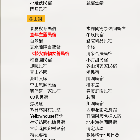
小飛俠民宿
麗宿金鑽
閑居民宿
冬山鄉
春夏秋冬民宿
水舞間湧泉休閒民宿
童年主題民宿
冬欣民宿
自然醒
涵暄精品民宿
真水蘭陽白鷺鷥
岸棧
卡松安寵物友善民宿
清泉合法民宿
柚香園民宿
小甜甜民宿
迎曦民宿
冬山河家家民宿
青山茶園
稻民宿
湖畔人家
隨園民宿
中山悠閣民宿
檜木屋
我們這一家民宿
春藤庭園民宿
68巷民宿
芯園
擷境廬
川園民宿
衿日林鄉村別墅
四季花園歐風館
Yellowhouse橙舍
宜蘭阿宏包棟民宿
生活綠園包棟民宿
地中海休閒民宿
官邸花園鄉村民宿
情定珍珠
梅花客棧
微笑橘子~向日葵