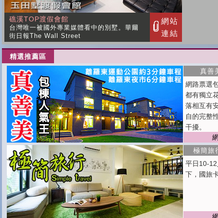
精選推薦區
真善
網路票選包
都有獨立
落相互有
自的完整
干擾。
極簡旅
平日10-1
下，國旅