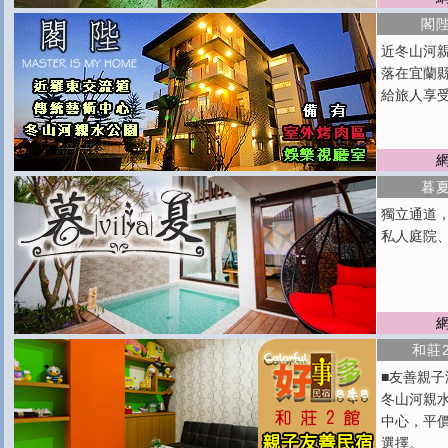
閣
近冬山河
落在宜蘭
給旅人享
暮夏
獨立通道
私人庭院
和莊
■友善親
冬山河親
中心，平
選擇。