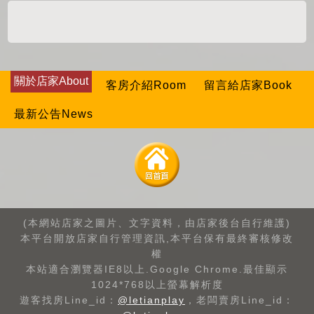
關於店家About
客房介紹Room
留言給店家Book
最新公告News
(本網站店家之圖片、文字資料，由店家後台自行維護)
本平台開放店家自行管理資訊,本平台保有最終審核修改
權
本站適合瀏覽器IE8以上.Google Chrome.最佳顯示
1024*768以上螢幕解析度
遊客找房Line_id：
@letianplay
，老闆賣房Line_id：