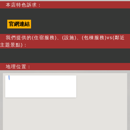
本店特色訴求：
官網連結
我們提供的(住宿服務)、(設施)、(包棟服務)vs(鄰近
主題景點)：
地理位置：