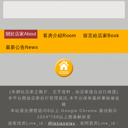
關於店家About
客房介紹Room
留言給店家Book
最新公告News
(本網站店家之圖片、文字資料，由店家後台自行維護)
本平台開放店家自行管理資訊,本平台保有最終審核修改
權
本站適合瀏覽器IE8以上.Google Chrome.最佳顯示
1024*768以上螢幕解析度
遊客找房Line_id：
@letianplay
，老闆賣房Line_id：