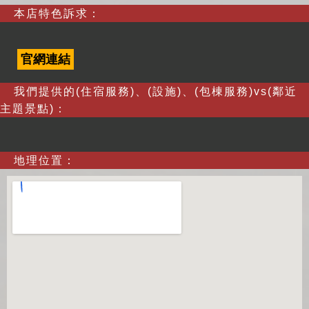
本店特色訴求：
官網連結
我們提供的(住宿服務)、(設施)、(包棟服務)vs(鄰近
主題景點)：
地理位置：