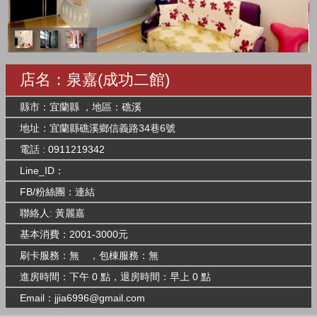
店名：泉嘉(成功二館)
縣市：宜蘭縣 ，地區：礁溪
地址：宜蘭縣礁溪鄉信義路34巷6號
電話 : 0911219342
Line_ID：
FB/粉絲團：
連結
聯絡人: 黃麗嘉
基本消費：2001-3000元
刷卡服務：無 ，包棟服務：無
進房時間：下午 0 點，退房時間：早上 0 點
Email：
jjia6996@gmail.com