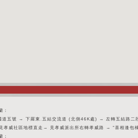
蘭：
國道五號 → 下羅東.五結交流道 (北側46K處) → 左轉五結路二段
→ 見孝威社區地標直走→ 見孝威派出所右轉孝威路 → "喜相逢包
蘭：