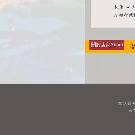
花蓮 → 
左轉孝威路
關於店家About
客
本站適合
遊