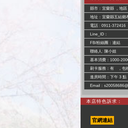
縣市：宜蘭縣 ，地區
地址：宜蘭縣五結鄉孝
電話 : 0911-372416
Line_ID：
FB/粉絲團：
連結
聯絡人: 陳小姐
基本消費：1000-200
刷卡服務：有 ，包
進房時間：下午 3 點
Email：
s20058686@
本店特色訴求：
官網連結