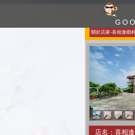
GO
關於店家-喜相逢鄉村民
店名：喜相逢