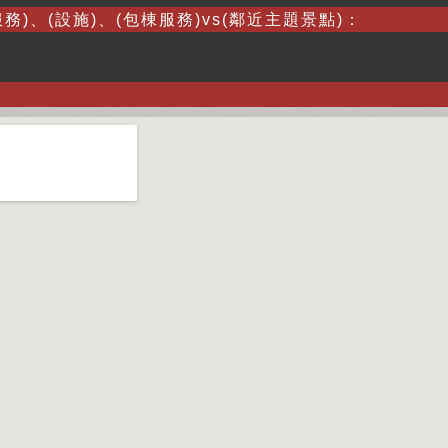
務)、(設施)、(包棟服務)vs(鄰近主題景點)：