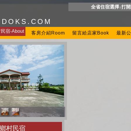
全省住宿選擇↓打
ODOKS.COM
宿-About
客房介紹Room
留言給店家Book
最新公
鄉村民宿