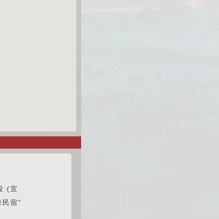
 (宜
棟民宿"