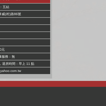
：五結
威(村)路86號
0元
棟服務：無
，退房時間：早上 11 點
yahoo.com.tw