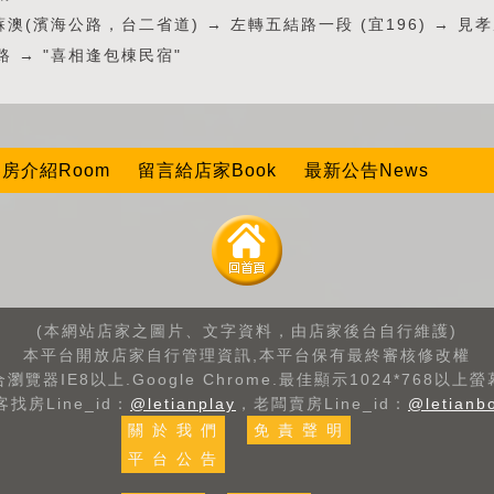
蘇澳(濱海公路，台二省道) → 左轉五結路一段 (宜196) → 見
 → "喜相逢包棟民宿"
房介紹Room
留言給店家Book
最新公告News
(本網站店家之圖片、文字資料，由店家後台自行維護)
本平台開放店家自行管理資訊,本平台保有最終審核修改權
瀏覽器IE8以上.Google Chrome.最佳顯示1024*768以上
客找房Line_id：
@letianplay
，老闆賣房Line_id：
@letianb
關 於 我 們
免 責 聲 明
平 台 公 告