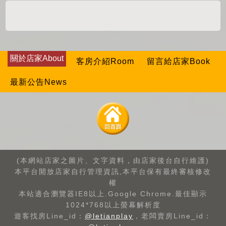
關於店家About
客房介紹Room
留言給店家Book
最新公告News
(本網站店家之圖片、文字資料，由店家後台自行維護)
本平台開放店家自行管理資訊,本平台保有最終審核修改
權
本站適合瀏覽器IE8以上.Google Chrome.最佳顯示
1024*768以上螢幕解析度
遊客找房Line_id：
@letianplay
，老闆賣房Line_id：