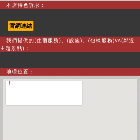
本店特色訴求：
官網連結
我們提供的(住宿服務)、(設施)、(包棟服務)vs(鄰近
主題景點)：
地理位置：