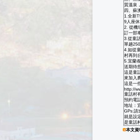
質溫泉
四、蘇
1.全新
9人座休
2. 從
訂一部車
3.從童
單趟25
4.如
村再到台
5.宜蘭
送期待
這是童
來加入農場
這是一
http://w
童話村有機渡
預約電話：0
地址：
GPs
就是設
是童話
本文資