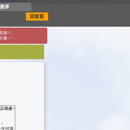
開選擇
回首頁
喔!!
，
去嘍~~
，
設施趣~
t：
帳一次付清