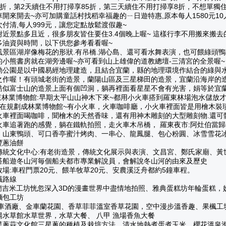
9折，第2天續住不用打掃享85折，第三天續住不用打掃享8折，不想單獨住
車開來開去~亦可加購童話村找稻幸福趣的ㄧ日遊特惠,原本每人1580元10
付清,每人999元，讓您定點放鬆渡假趣~
附近景點多且近，很多朋友皆住要住3.4個晚上喔~ 這樣行李不用搬來搬去
多油資與時間，以下供您參考看看喔~
風景區湖岸像梅花的形狀.有吊橋.湖心島、還可看水舞表演，也可餵綠頭
的小熊書房就在湖旁邊喔~亦可看到山上雄偉的道教總壇-三清宮的全景喔~
動公園是以中國易經地理建造，且結合宜蘭，縣的地理環境作結合的綠與
之作喔！有頭城老街的造景，蘭陽山區及三星梯田的造景，宜蘭沿海岸的
酷似富士山的造景上面有個凹洞，躺再裡面看星星不會有光害，娟等於宜
羅東林業博物館:早期太平山山神木下來~都用小火車搭到羅東林場泡水儲放
現在規劃成林業博物館~有小火車，火車咖啡廳，小火車裡面皆是用檜木裝
火車裡面喝咖啡，聞檜木的天然香味，還有用神木雕刻的大型雕刻物.還可
火車追著跑的感覺，躺在鐵軌拍照，走火車木吊橋， 羅東夜市:阿灶伯當
、山東鴨頭、可口香亭蜜汁烤肉、一串心、龍鳳腿、包心粉圓、冰雪雪花
豐蔥油餅
傳統文化中心:有老街造景，傳統文化展示與表演、文昌宮、鄭氏家廟、黃
搭船遊冬山河毎個船夫都市專業解說員，會解說冬山河的由來及歷史
牧場:車程門票20元、餵羊牧草20元、安農溪泛舟都約5鐘車程。
議路線
”宜蘭吉米工坊恍忽深入3D的漫畫世界中盡情地拍照、雅典蛋糕坊年輪蛋糕，
麵包工坊
金車酒廠、金車蘭花園、香草菲菲溫室香草花園，空中漫步溫香趣、果楓工
陽水草館水草世界，水草大餐、 八甲 漁場香魚大餐
星蔥蒜文化館三星蔥的種植及栽培方法、清水地熱煮蛋煮玉米，櫻花溫泉