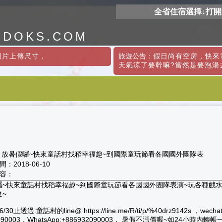
全省住宿選擇↓打
ODOKS.COM
圖片上傳尺寸
，
旅遊公告：
假日尚有空房，快來電
天氣涼了要幹嘛?當然是要泡湯
放暑假囉~快來童話村找稻幸福趣~到國際童玩節看各國國外團隊表
：2018-06-10
容：
囉~快來童話村找稻幸福趣~到國際童玩節看各國國外團隊表演~玩各種戲水
夏~
30止透過:童話村的line@ https://line.me/R/ti/p/%40drz9142s ，wecha
090003，WhatsApp:+886932090003， 暑假不漲價喔~如24小時內轉