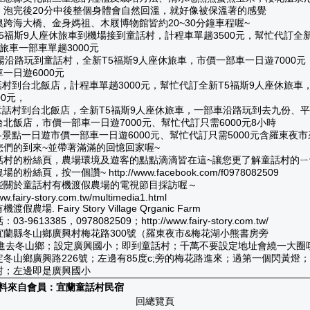
，泡完後20分中後整個身體會自然回溫，就好像被保溫著的感覺
澳跨海大橋、金身媽祖、木屐博物館皆約20~30分鐘車程喔~
T5福斯9人座休旅車到機場接到童話村，計程車單趟3500元，幫忙代訂全新
旅車一部車單趟3000元
機場沿路玩到童話村，全新T5福斯9人座休旅車，市價一部車一日遊7000
一日遊6000元
話村到台北飯店，計程車單趟3000元，幫忙代訂全新T5福斯9人座休旅車
00元，
從童話村到台北飯店，全新T5福斯9人座休旅車，一部車沿路玩到去九份、
北飯店，市價一部車一日遊7000元、幫忙代訂只需6000元8小時
各景點一日遊市價一部車一日遊6000元、幫忙代訂只需5000元含羅東夜
您們的到來~並帶著滿滿的回憶回家喔~
話村的粉絲頁，農場環境及遊客的點點滴滴皆在這~讓您更了解童話村的ㄧ
的粉絲頁，按一個讚~ http://www.facebook.com/f0978082509
些關於童話村有機渡假農場的電視節目採訪喔～
ww.fairy-story.com.tw/multimedia1.html
假農場. Fairy Story Village Qrganic Farm
3-9613385，0978082509；http://www.fairy-story.com.tw/
宜蘭縣冬山鄉廣興村梅花路300號（羅東夜市&梅花湖小熊書房旁
:請進去冬山鄉；設定廣興國小；即到童話村；千萬不要設定地址會繞一大圈
定冬山鄉廣興路226號；左邊有85度c;旁的梅花路進來；過第一個閃黃燈
村；左邊即是廣興國小
料來自會員：
宜蘭童話村民宿
回總覽頁