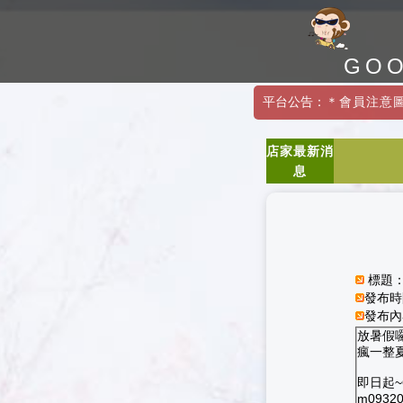
GO
平台公告：
＊會員注意
店家最新消
息
標題：
發布時間
發布內
放暑假
瘋一整
即日起~6/
m0932