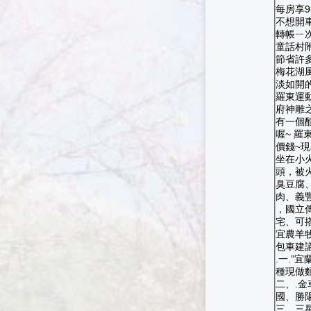
每房享
不想開
轉帳ㄧ次
童話村
節省許
梅花湖
淡如開
羅東運
府神雕
有一個
喔~ 
價錢~
坐在小
頭，被
臭豆腐
肉、義
，國立
宅、可
宜農羊
包車建
.一.
種現做
二、.
國、勝
三、三