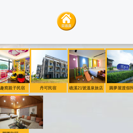
趣窩親子民宿
丹可民宿
礁溪21號溫泉旅店
圓夢屋渡假