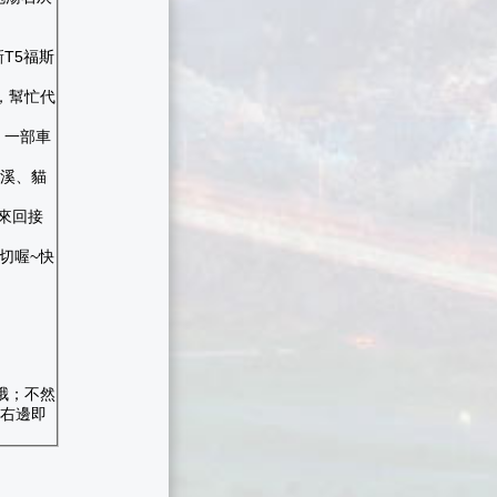
T5福斯
元，幫忙代
，一部車
平溪、貓
市來回接
切喔~快
哦；不然
；右邊即