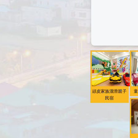
頑皮家族溜滑親子
童
民宿