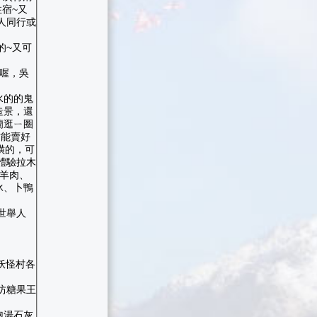
宿~又
人同行或
的~又可
鴨喔，吳
水的的鬼
造景，還
蘭逛ㄧ圈
才能賣好
璜的，可
體驗拉木
歸羊肉、
冰、卜鴨
世舉人
妖怪村各
坊糖果王
泡湯石灰