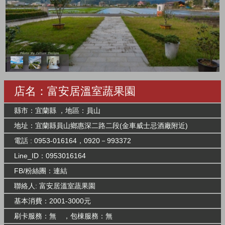
店名：富安居溫室蔬果園
縣市：宜蘭縣 ，地區：員山
地址：宜蘭縣員山鄉惠深二路二段(金車威士忌酒廠附近)
電話 : 0953-016164，0920－993372
Line_ID：0953016164
FB/粉絲團：
連結
聯絡人: 富安居溫室蔬果園
基本消費：2001-3000元
刷卡服務：無 ，包棟服務：無