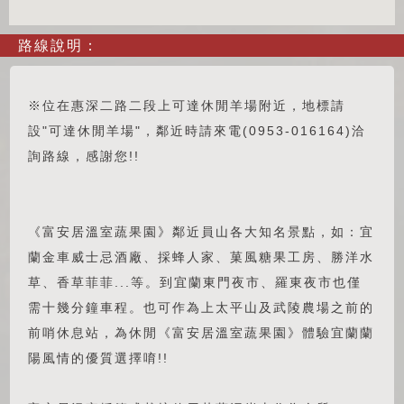
路線說明：
※位在惠深二路二段上可達休閒羊場附近，地標請
設"可達休閒羊場"，鄰近時請來電(0953-016164)洽
詢路線，感謝您!!
《富安居溫室蔬果園》鄰近員山各大知名景點，如：宜
蘭金車威士忌酒廠、採蜂人家、菓風糖果工房、勝洋水
草、香草菲菲...等。到宜蘭東門夜市、羅東夜市也僅
需十幾分鐘車程。也可作為上太平山及武陵農場之前的
前哨休息站，為休閒《富安居溫室蔬果園》體驗宜蘭蘭
陽風情的優質選擇唷!!