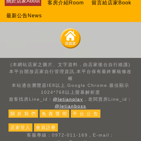
關於店家About
客房介紹Room
留言給店家Book
最新公告News
(本網站店家之圖片、文字資料，由店家後台自行維護)
本平台開放店家自行管理資訊,本平台保有最終審核修改
權
本站適合瀏覽器IE8以上.Google Chrome.最佳顯示
1024*768以上螢幕解析度
遊客找房Line_id：
@letianplay
，老闆賣房Line_id：
@letianboss
關 於 我 們
免 責 聲 明
平 台 公 告
店家登入
會員註冊
客服專線：0972-011-169，E-mail：