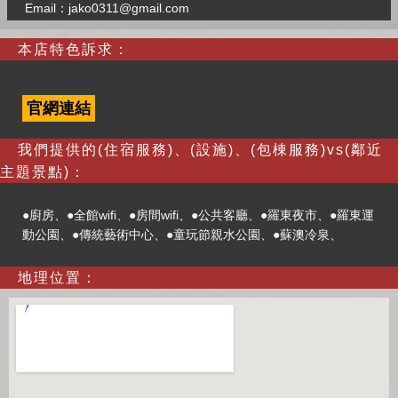
Email：
jako0311@gmail.com
本店特色訴求：
官網連結
我們提供的(住宿服務)、(設施)、(包棟服務)vs(鄰近
主題景點)：
●廚房、●全館wifi、●房間wifi、●公共客廳、●羅東夜市、●羅東運
動公園、●傳統藝術中心、●童玩節親水公園、●蘇澳冷泉、
地理位置：