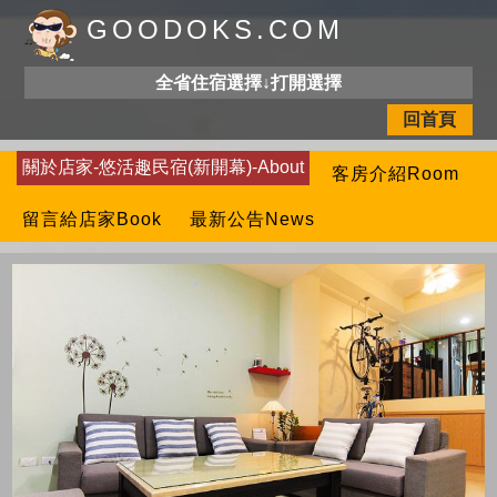
GOODOKS.COM
全省住宿選擇↓打開選擇
回首頁
關於店家-悠活趣民宿(新開幕)-About
客房介紹Room
留言給店家Book
最新公告News