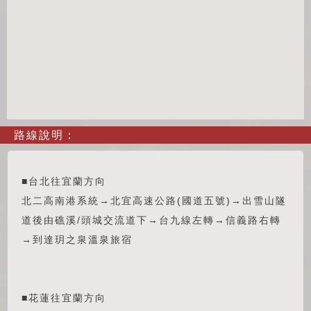
路線說明：
■台北往宜蘭方向
北二高南港系統→北宜高速公路(國道五號)→出雪山隧
道後由礁溪/頭城交流道下→台九線左轉→信義路右轉
→到達玥之泉溫泉旅宿
■花蓮往宜蘭方向