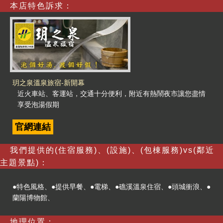
本店特色訴求：
玥之泉溫泉旅宿-新開幕
近火車站、客運站，交通十分便利，附近有熱鬧夜市讓您盡情
享受泡湯假期
官網連結
我們提供的(住宿服務)、(設施)、(包棟服務)vs(鄰近
主題景點)：
●特色風格、●提供早餐、●電梯、●礁溪溫泉住宿、●頭城衝浪、●
蘭陽博物館、
地理位置：