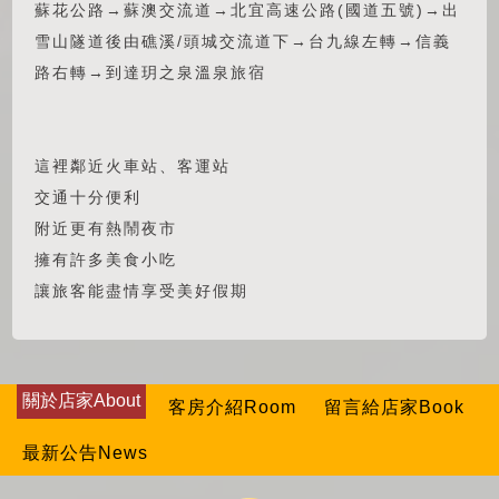
蘇花公路→蘇澳交流道→北宜高速公路(國道五號)→出
雪山隧道後由礁溪/頭城交流道下→台九線左轉→信義
路右轉→到達玥之泉溫泉旅宿
這裡鄰近火車站、客運站
交通十分便利
附近更有熱鬧夜市
擁有許多美食小吃
讓旅客能盡情享受美好假期
關於店家About
客房介紹Room
留言給店家Book
最新公告News