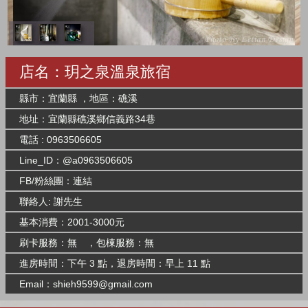
店名：玥之泉溫泉旅宿
縣市：宜蘭縣 ，地區：礁溪
地址：宜蘭縣礁溪鄉信義路34巷
電話 : 0963506605
Line_ID：@a0963506605
FB/粉絲團：
連結
聯絡人: 謝先生
基本消費：2001-3000元
刷卡服務：無 ，包棟服務：無
進房時間：下午 3 點，退房時間：早上 11 點
Email：
shieh9599@gmail.com