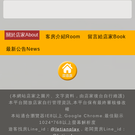
關於店家About
客房介紹Room
留言給店家Book
最新公告News
(本網站店家之圖片、文字資料，由店家後台自行維護)
本平台開放店家自行管理資訊,本平台保有最終審核修改
權
本站適合瀏覽器IE8以上.Google Chrome.最佳顯示
1024*768以上螢幕解析度
遊客找房Line_id：
@letianplay
，老闆賣房Line_id：