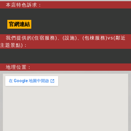
本店特色訴求：
官網連結
我們提供的(住宿服務)、(設施)、(包棟服務)vs(鄰近
主題景點)：
地理位置：