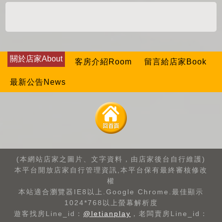
關於店家About
客房介紹Room
留言給店家Book
最新公告News
(本網站店家之圖片、文字資料，由店家後台自行維護)
本平台開放店家自行管理資訊,本平台保有最終審核修改
權
本站適合瀏覽器IE8以上.Google Chrome.最佳顯示
1024*768以上螢幕解析度
遊客找房Line_id：
@letianplay
，老闆賣房Line_id：