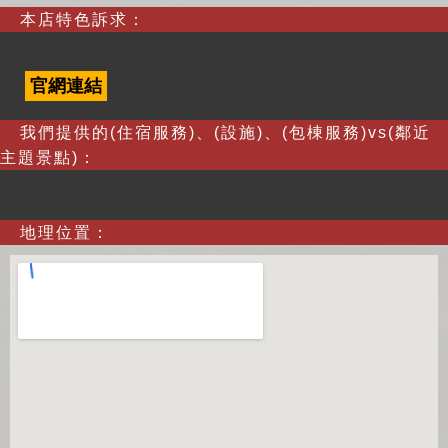
本店特色訴求：
官網連結
我們提供的(住宿服務)、(設施)、(包棟服務)vs(鄰近
主題景點)：
地理位置：