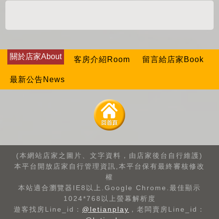
關於店家About
客房介紹Room
留言給店家Book
最新公告News
(本網站店家之圖片、文字資料，由店家後台自行維護)
本平台開放店家自行管理資訊,本平台保有最終審核修改
權
本站適合瀏覽器IE8以上.Google Chrome.最佳顯示
1024*768以上螢幕解析度
遊客找房Line_id：
@letianplay
，老闆賣房Line_id：