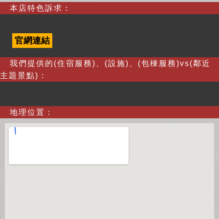
本店特色訴求：
官網連結
我們提供的(住宿服務)、(設施)、(包棟服務)vs(鄰近
主題景點)：
地理位置：