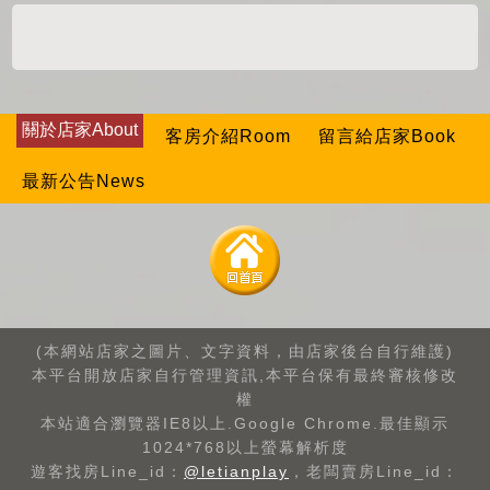
關於店家About
客房介紹Room
留言給店家Book
最新公告News
(本網站店家之圖片、文字資料，由店家後台自行維護)
本平台開放店家自行管理資訊,本平台保有最終審核修改
權
本站適合瀏覽器IE8以上.Google Chrome.最佳顯示
1024*768以上螢幕解析度
遊客找房Line_id：
@letianplay
，老闆賣房Line_id：