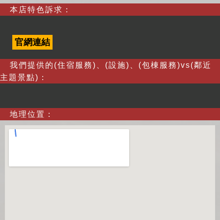
本店特色訴求：
官網連結
我們提供的(住宿服務)、(設施)、(包棟服務)vs(鄰近
主題景點)：
地理位置：