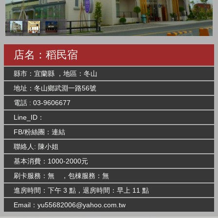
店名：稻民宿
縣市：宜蘭縣 ，地區：冬山
地址：冬山鄉武淵一路56號
電話 : 03-9606677
Line_ID：
FB/粉絲團：
連結
聯絡人: 陳小姐
基本消費：1000-2000元
刷卡服務：無 ，包棟服務：無
進房時間：下午 3 點，退房時間：早上 11 點
Email：
yu55682006@yahoo.com.tw