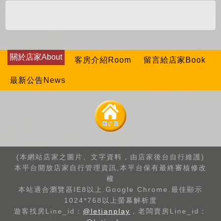
關於店家About
客房介紹Room
留言給店家Book
最新公告News
(本網站店家之圖片、文字資料，由店家後台自行維護)
本平台開放店家自行管理資訊,本平台保有最終審核修改
權
本站適合瀏覽器IE8以上.Google Chrome.最佳顯示
1024*768以上螢幕解析度
遊客找房Line_id：
@letianplay
，老闆賣房Line_id：