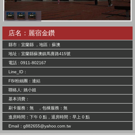
店名：麗宿金鑽
縣市：宜蘭縣 ，地區：蘇澳
地址：宜蘭縣蘇澳鎮馬賽路415號
電話 : 0911-802167
Line_ID：
FB/粉絲團：
連結
聯絡人: 姚小姐
基本消費：
刷卡服務：無 ，包棟服務：無
進房時間：下午 0 點，退房時間：早上 0 點
Email：
g882655@yahoo.com.tw