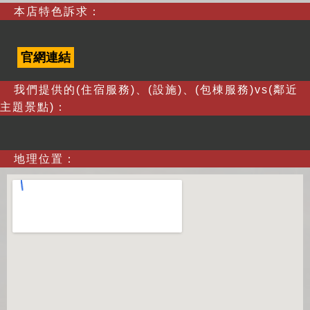
本店特色訴求：
官網連結
我們提供的(住宿服務)、(設施)、(包棟服務)vs(鄰近
主題景點)：
地理位置：