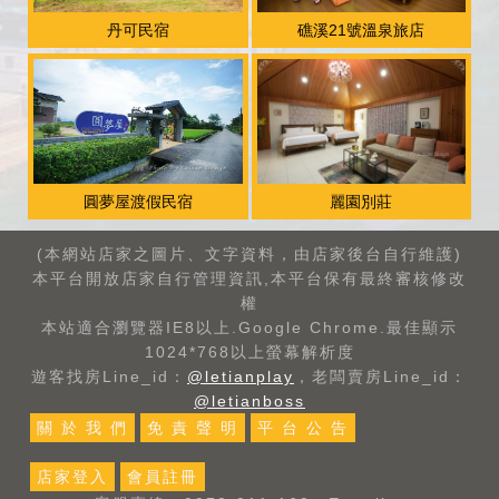
丹可民宿
礁溪21號溫泉旅店
圓夢屋渡假民宿
麗園別莊
(本網站店家之圖片、文字資料，由店家後台自行維護)
本平台開放店家自行管理資訊,本平台保有最終審核修改
權
本站適合瀏覽器IE8以上.Google Chrome.最佳顯示
1024*768以上螢幕解析度
遊客找房Line_id：
@letianplay
，老闆賣房Line_id：
@letianboss
關 於 我 們
免 責 聲 明
平 台 公 告
店家登入
會員註冊