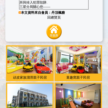
所與掉入犯罪陷阱.
三星分局關心您------
本文資料來自會員：
丹頂楓糖
回總覽頁
頑皮家族溜滑親子民宿
童趣窩親子民宿