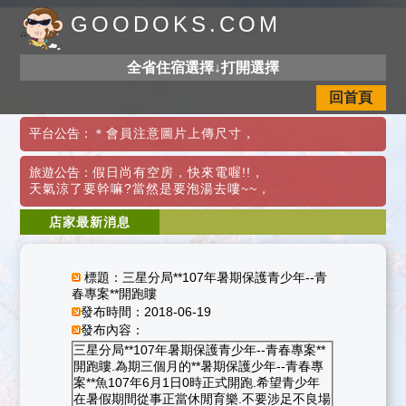
GOODOKS.COM
全省住宿選擇↓打開選擇
回首頁
平台公告：
＊會員注意圖片上傳尺寸
，
旅遊公告：
假日尚有空房，快來電喔!!
，
天氣涼了要幹嘛?當然是要泡湯去嘍~~
，
店家最新消息
標題：三星分局**107年暑期保護青少年--青
春專案**開跑瞜
發布時間：2018-06-19
發布內容：
三星分局**107年暑期保護青少年--青春專案**
開跑瞜.為期三個月的**暑期保護少年--青春專
案**魚107年6月1日0時正式開跑.希望青少年
在暑假期間從事正當休閒育樂.不要涉足不良場