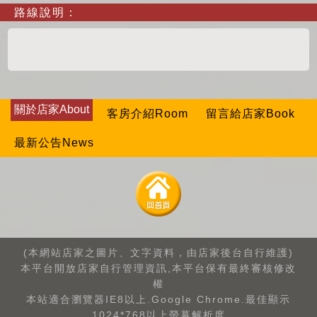
路線說明：
關於店家About
客房介紹Room
留言給店家Book
最新公告News
(本網站店家之圖片、文字資料，由店家後台自行維護)
本平台開放店家自行管理資訊,本平台保有最終審核修改
權
本站適合瀏覽器IE8以上.Google Chrome.最佳顯示
1024*768以上螢幕解析度