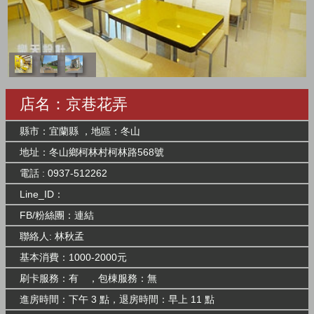
店名：京巷花弄
縣市：宜蘭縣 ，地區：冬山
地址：冬山鄉柯林村柯林路568號
電話 : 0937-512262
Line_ID：
FB/粉絲團：
連結
聯絡人: 林秋孟
基本消費：1000-2000元
刷卡服務：有 ，包棟服務：無
進房時間：下午 3 點，退房時間：早上 11 點