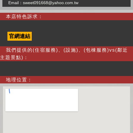
Email：
sweet091668@yahoo.com.tw
本店特色訴求：
官網連結
我們提供的(住宿服務)、(設施)、(包棟服務)vs(鄰近
主題景點)：
地理位置：