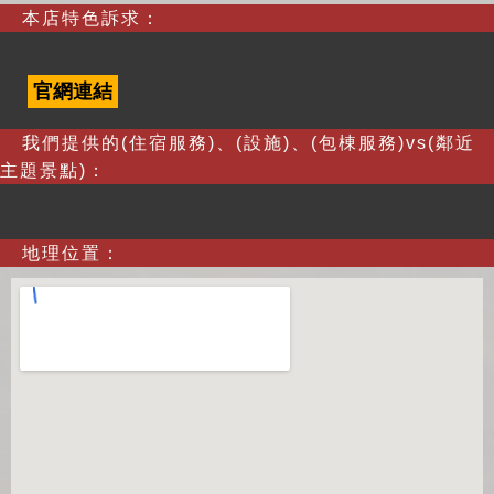
本店特色訴求：
官網連結
我們提供的(住宿服務)、(設施)、(包棟服務)vs(鄰近
主題景點)：
地理位置：