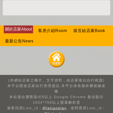
關於店家About
客房介紹Room
留言給店家Book
最新公告News
(本網站店家之圖片、文字資料，由店家後台自行維護)
本平台開放店家自行管理資訊,本平台保有最終審核修改
權
本站適合瀏覽器IE8以上.Google Chrome.最佳顯示
1024*768以上螢幕解析度
遊客找房Line_id：
@letianplay
，老闆賣房Line_id：