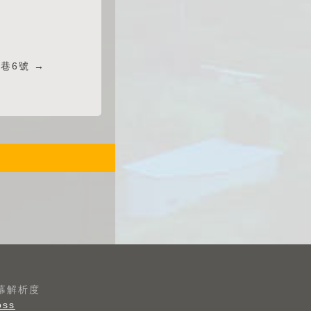
4巷6號 →
螢幕解析度
oss