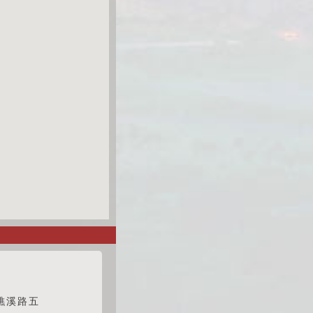
至礁溪路五