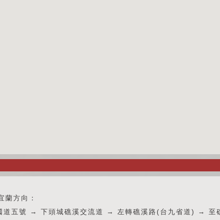
宜蘭方向：
國道五號 → 下頭城礁溪交流道 → 左轉礁溪路(台九省道) → 