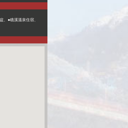
澡盆、●礁溪溫泉住宿、