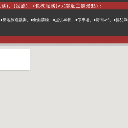
務)、(設施)、(包棟服務)vs(鄰近主題景點)：
●當地旅遊諮詢、●全面禁煙、●提供早餐、●停車場、●房間wifi、●嬰兒