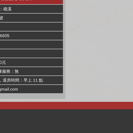
：礁溪
號
6605
0元
棟服務：無
，退房時間：早上 11 點
gmail.com