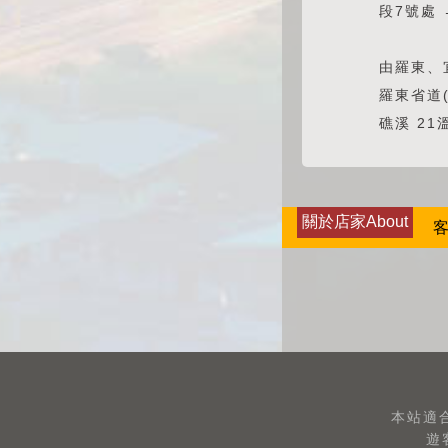
段7號處 
由羅東、
羅東省道(
礁溪 21
關於店家About
客
本站適合
遊