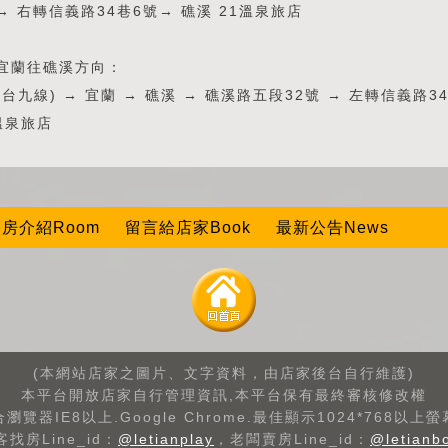
→ 右轉信義路34巷6號→ 礁溪 21溫泉旅店
宜蘭往礁溪方向：
台九線) → 宜蘭 → 礁溪 → 礁溪路五段32號 → 左轉信義路3
溫泉旅店
房介紹Room
留言給店家Book
最新公告News
(本網站店家之圖片、文字資料，由店家後台自行維護)
本平台開放店家自行管理資訊,本平台保有最終審核修改權
瀏覽器IE8以上.Google Chrome.最佳顯示1024*768以上
客找房Line_id：
@letianplay
，老闆賣房Line_id：
@letianb