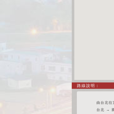
路線說明：
由台北往
台北 → 