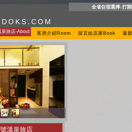
全省住宿選擇↓打
ODOKS.COM
泉旅店-About
客房介紹Room
留言給店家Book
最新
1號溫泉旅店