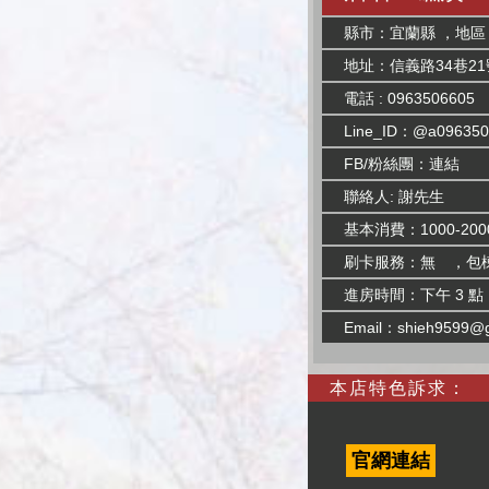
縣市：宜蘭縣 ，地區
地址：信義路34巷21
電話 : 0963506605
Line_ID：@a096350
FB/粉絲團：
連結
聯絡人: 謝先生
基本消費：1000-200
刷卡服務：無 ，包
進房時間：下午 3 點
Email：
shieh9599@
本店特色訴求：
官網連結