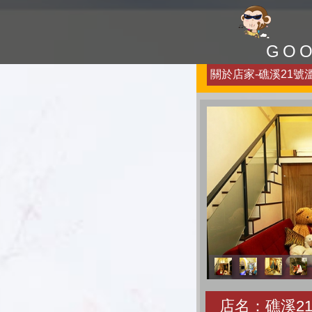
GO
關於店家-礁溪21號溫
店名：礁溪2