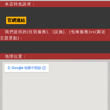
本店特色訴求：
官網連結
我們提供的(住宿服務)、(設施)、(包棟服務)vs(鄰近
主題景點)：
地理位置：