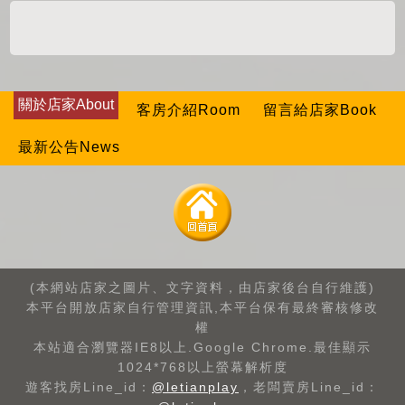
關於店家About
客房介紹Room
留言給店家Book
最新公告News
(本網站店家之圖片、文字資料，由店家後台自行維護)
本平台開放店家自行管理資訊,本平台保有最終審核修改
權
本站適合瀏覽器IE8以上.Google Chrome.最佳顯示
1024*768以上螢幕解析度
遊客找房Line_id：
@letianplay
，老闆賣房Line_id：