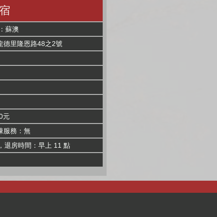
宿
：蘇澳
德里隆恩路48之2號
0元
棟服務：無
，退房時間：早上 11 點