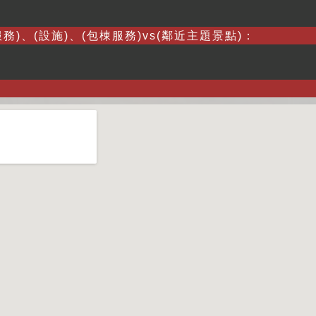
務)、(設施)、(包棟服務)vs(鄰近主題景點)：