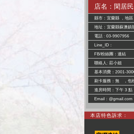
店名：閑居民
縣市：宜蘭縣 ，地區
地址：宜蘭縣蘇澳鎮龍
電話 : 03-9907956
Line_ID：
FB/粉絲團：
連結
聯絡人: 莊小姐
基本消費：2001-300
刷卡服務：無 ，包
進房時間：下午 3 點
Email：@gmail.com
本店特色訴求：