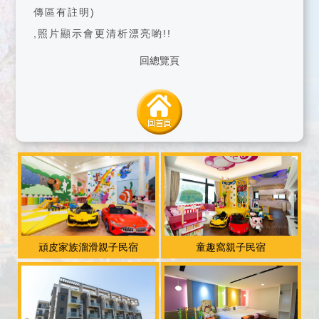
傳區有註明)
,照片顯示會更清析漂亮喲!!
回總覽頁
頑皮家族溜滑親子民宿
童趣窩親子民宿