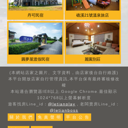
丹可民宿
礁溪21號溫泉旅店
圓夢屋渡假民宿
麗園別莊
(本網站店家之圖片、文字資料，由店家後台自行維護)
本平台開放店家自行管理資訊,本平台保有最終審核修改
權
本站適合瀏覽器IE8以上.Google Chrome.最佳顯示
1024*768以上螢幕解析度
遊客找房Line_id：
@letianplay
，老闆賣房Line_id：
@letianboss
關 於 我 們
免 責 聲 明
平 台 公 告