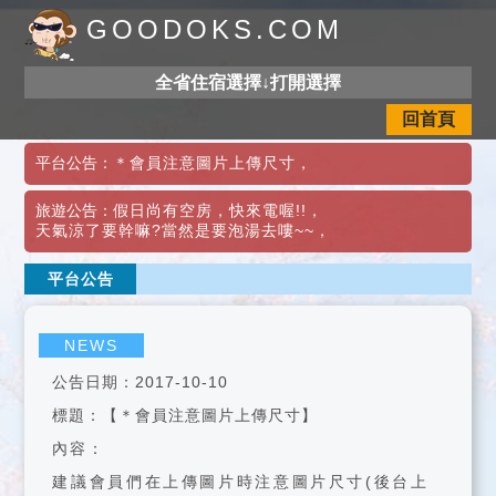
GOODOKS.COM
全省住宿選擇↓打開選擇
回首頁
平台公告：
＊會員注意圖片上傳尺寸
，
旅遊公告：
假日尚有空房，快來電喔!!
，
天氣涼了要幹嘛?當然是要泡湯去嘍~~
，
平台公告
NEWS
公告日期：2017-10-10
標題：【＊會員注意圖片上傳尺寸】
內容：
建議會員們在上傳圖片時注意圖片尺寸(後台上