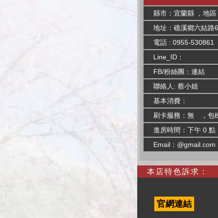
縣市：宜蘭縣 ，地區
地址：礁溪鄉六結路65
電話 : 0955-530861
Line_ID：
FB/粉絲團：
連結
聯絡人: 蔡小姐
基本消費：
刷卡服務：無 ，包
進房時間：下午 0 點
Email：@gmail.com
本店特色訴求：
官網連結