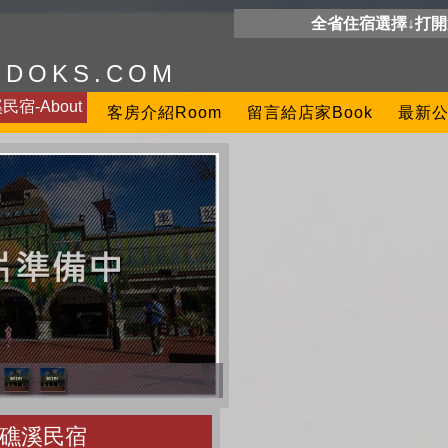
全省住宿選擇↓打
ODOKS.COM
宿-About
客房介紹Room
留言給店家Book
最新公
礁溪民宿