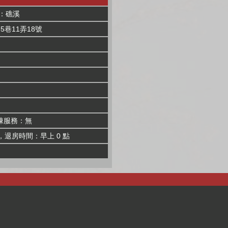
：礁溪
巷11弄18號
棟服務：無
，退房時間：早上 0 點