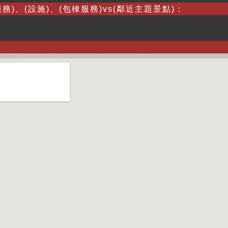
務)、(設施)、(包棟服務)vs(鄰近主題景點)：