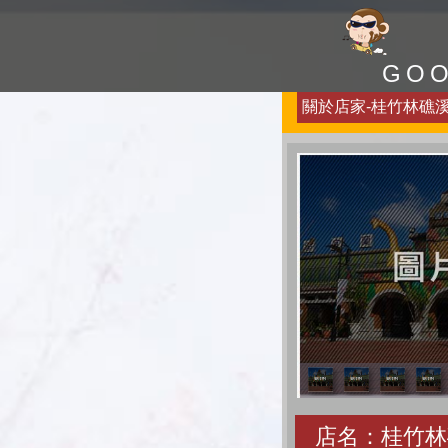
GO
關於店家-桂竹林礁溪民
店名：桂竹林