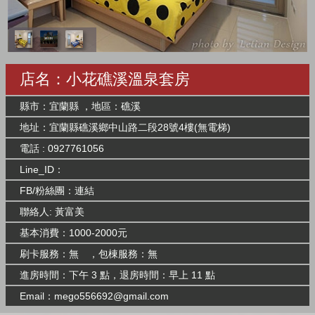
店名：小花礁溪溫泉套房
縣市：宜蘭縣 ，地區：礁溪
地址：宜蘭縣礁溪鄉中山路二段28號4樓(無電梯)
電話 : 0927761056
Line_ID：
FB/粉絲團：
連結
聯絡人: 黃富美
基本消費：1000-2000元
刷卡服務：無 ，包棟服務：無
進房時間：下午 3 點，退房時間：早上 11 點
Email：
mego556692@gmail.com