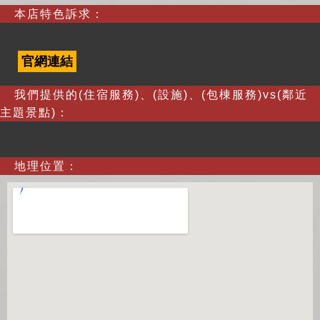
本店特色訴求：
官網連結
我們提供的(住宿服務)、(設施)、(包棟服務)vs(鄰近
主題景點)：
地理位置：