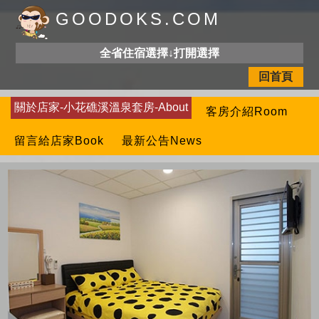
GOODOKS.COM
全省住宿選擇↓打開選擇
回首頁
關於店家-小花礁溪溫泉套房-About
客房介紹Room
留言給店家Book
最新公告News