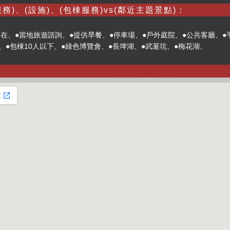
務)、(設施)、(包棟服務)vs(鄰近主題景點)：
在、●當地旅遊諮詢、●提供早餐、●停車場、●戶外庭院、●公共客廳、●平
下、●包棟10人以下、●綠色博覽會、●長埤湖、●武荖坑、●梅花湖、