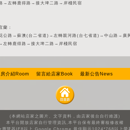
路→左轉鹿得路→接大埤二路→岸棧民宿
宜蘭：
花公路→蘇澳(台二省道)→左轉親河路(台七省道)→中山路→廣
→左轉鹿得路→接大埤二路→岸棧民宿
房介紹Room
留言給店家Book
最新公告News
(本網站店家之圖片、文字資料，由店家後台自行維護)
本平台開放店家自行管理資訊,本平台保有最終審核修改權
瀏覽器IE8以上.Google Chrome.最佳顯示1024*768以上