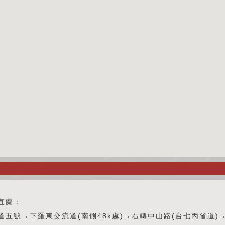
宜蘭：
道五號→下羅東交流道(南側48k處)→右轉中山路(台七丙省道)