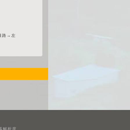
興路→左
螢幕解析度