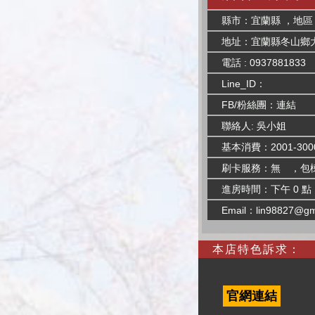
縣市：宜蘭縣 ，地區
地址：宜蘭縣冬山鄉大
電話 : 0937881833
Line_ID：
FB/粉絲團：
連結
聯絡人: 吳小姐
基本消費：2001-300
刷卡服務：無 ，包
進房時間：下午 0 點
Email：
lin98827@gm
本店特色訴求：
官網連結