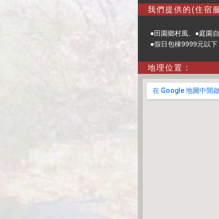
我們提供的(住宿服
●田園鄉村風、●庭園自
●假日包棟9999元以
地理位置：