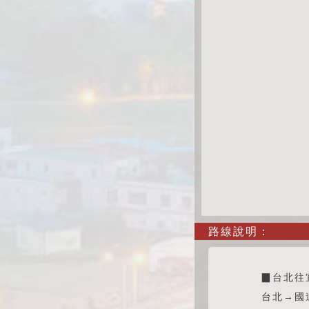
路線說明：
▉台北往
台北→國