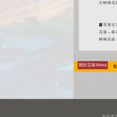
左轉梅花
▉花蓮往
花蓮→蘇
轉梅花路
關於店家About
客
本站適合