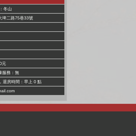
：冬山
埤二路75巷33號
0元
棟服務：無
，退房時間：早上 0 點
ail.com