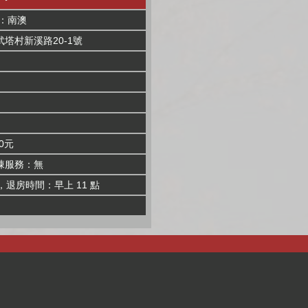
：南澳
塔村新溪路20-1號
0元
棟服務：無
，退房時間：早上 11 點