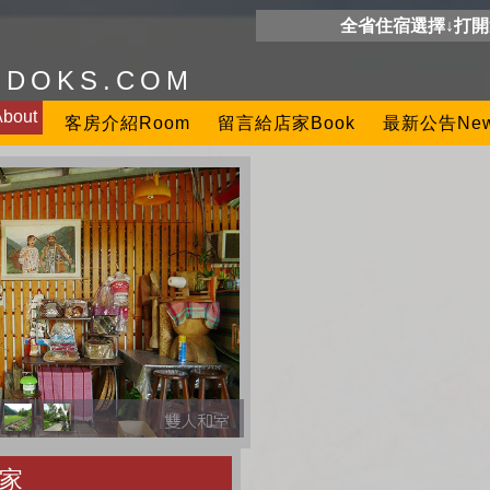
全省住宿選擇↓打
ODOKS.COM
out
客房介紹Room
留言給店家Book
最新公告Ne
家