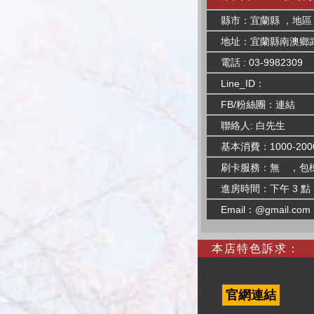
縣市：宜蘭縣 ，地區
地址：宜蘭縣南澳鄉武
電話 : 03-9982309
Line_ID：
FB/粉絲團：
連結
聯絡人: 白先生
基本消費：1000-200
刷卡服務：無 ，包
進房時間：下午 3 點
Email：@gmail.com
本店特色訴求：
官網連結