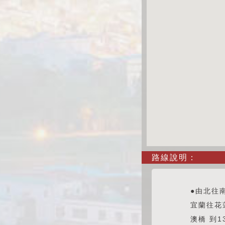
路線說明：
●由北往
宜蘭往花
澳橋 到1