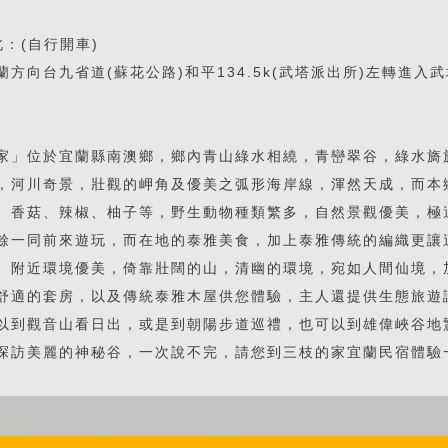
北：(自行開車)
蘭方向台九省道(蘇花公路)和平134.5k(武塔派出所)左轉進入
家」位於宜蘭縣南澳鄉，鄉內青山綠水相繞，青巒翠谷，綠水旖
，河川奇景，壯觀的岬角及優美之弧形海岸線，渾然天成，而本
、香菇、辣椒、柚子等，野生動物種類繁多，自然景觀優美，極
餘一同前來遊玩，而在地的泰雅美食，加上泰雅傳統的編織更讓
。附近環境優美，倚靠壯闊的山，清幽的環境，宛如人間仙境，
舒適的套房，以及傳統泰雅木屋供您體驗，主人還提供生態旅遊
以到觀音山看日出，或是到朝陽步道巡禮，也可以到雄偉峽谷地
探訪美麗的神秘谷，一次說不完，請您到三枝的家宜蘭民宿體驗