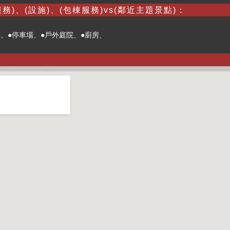
務)、(設施)、(包棟服務)vs(鄰近主題景點)：
在、●停車場、●戶外庭院、●廚房、