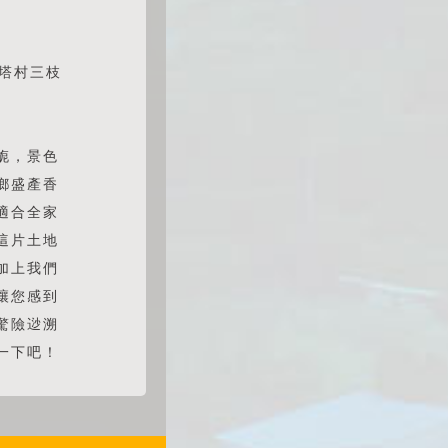
武塔村三枝
旎，景色
鄉盛產香
適合全家
這片土地
加上我們
讓您感到
驚險逤溯
一下吧！