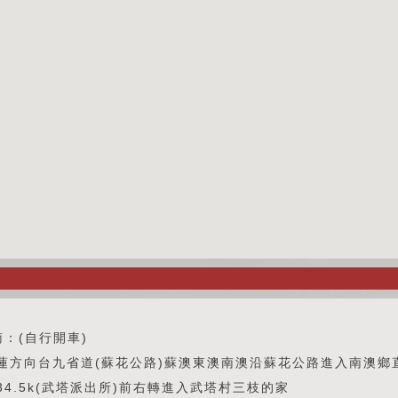
南：(自行開車)
蓮方向台九省道(蘇花公路)蘇澳東澳南澳沿蘇花公路進入南澳鄉
34.5k(武塔派出所)前右轉進入武塔村三枝的家