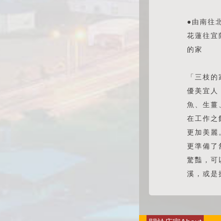
●由南往
花蓮往宜
的家
「三枝的
優美宜人
魚、生薑
在工作之
更加美麗
更準備了
驚豔，可
溪，或是