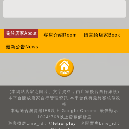
關於店家About
客房介紹Room
留言給店家Book
最新公告News
(本網站店家之圖片、文字資料，由店家後台自行維護)
本平台開放店家自行管理資訊,本平台保有最終審核修改
權
本站適合瀏覽器IE8以上.Google Chrome.最佳顯示
1024*768以上螢幕解析度
遊客找房Line_id：
@letianplay
，老闆賣房Line_id：