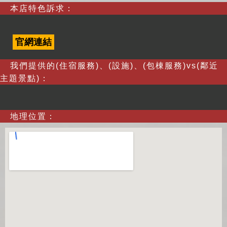
本店特色訴求：
官網連結
我們提供的(住宿服務)、(設施)、(包棟服務)vs(鄰近
主題景點)：
地理位置：