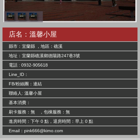
店名：溫馨小屋
縣市：宜蘭縣 ，地區：礁溪
地址：宜蘭縣礁溪鄉德陽路247巷3號
電話 : 0932-905618
Line_ID：
FB/粉絲團：
連結
聯絡人: 溫馨小屋
基本消費：
刷卡服務：無 ，包棟服務：無
進房時間：下午 0 點，退房時間：早上 0 點
Email：
pink666@kimo.com