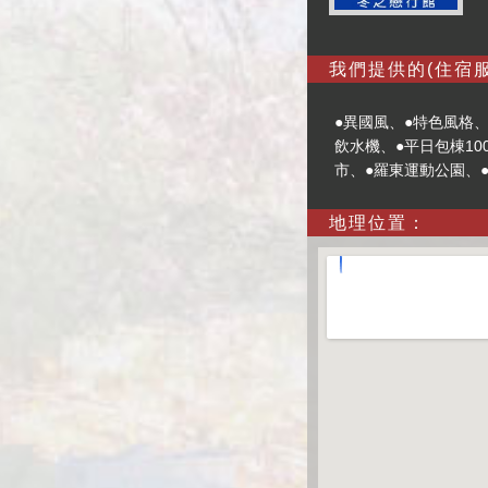
我們提供的(住宿服
●異國風、●特色風格、
飲水機、●平日包棟1000
市、●羅東運動公園、
地理位置：