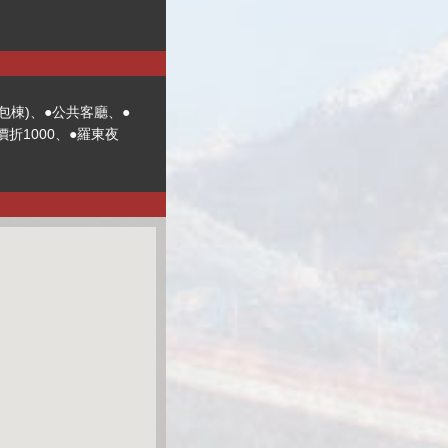
限包棟)、●公共客廳、●
棟價折1000、●羅東夜