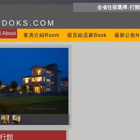
全省住宿選擇↓打
ODOKS.COM
About
客房介紹Room
留言給店家Book
最新公告N
行館