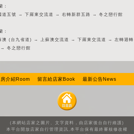
蘭：
國道五號 → 下羅東交流道 → 右轉新群五路 → 冬之戀行館
蘭：
蘇澳 (台九省道) → 上蘇澳交流道 → 下羅東交流道 → 左轉迴轉
 → 冬之戀行館
房介紹Room
留言給店家Book
最新公告News
(本網站店家之圖片、文字資料，由店家後台自行維護)
本平台開放店家自行管理資訊,本平台保有最終審核修改權