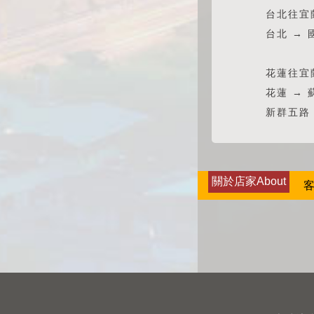
台北往宜
台北 → 
花蓮往宜
花蓮 → 
新群五路
關於店家About
客