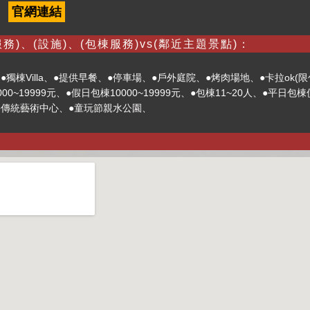
官網連結
務)、(設施)、(包棟服務)vs(鄰近主題景點)：
●獨棟Villa、●提供早餐、●停車場、●戶外庭院、●烤肉場地、●卡拉ok(
0~19999元、●假日包棟10000~19999元、●包棟11~20人、●平日包
●傳統藝術中心、●童玩節親水公園、