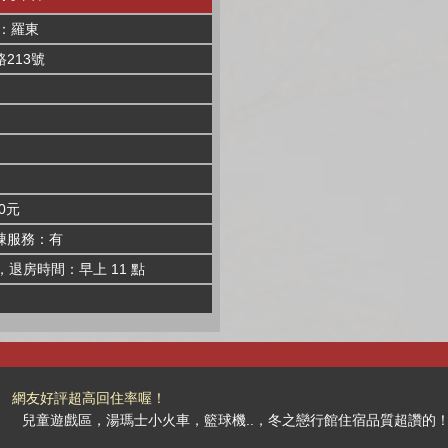
：羅東
213號
0元
棟服務：有
，退房時間：早上 11 點
網友好評超高回住率喔！
兒童遊戲區，湯瑪士小火車，籃球機..，冬之戀行館住宿品質超讚的