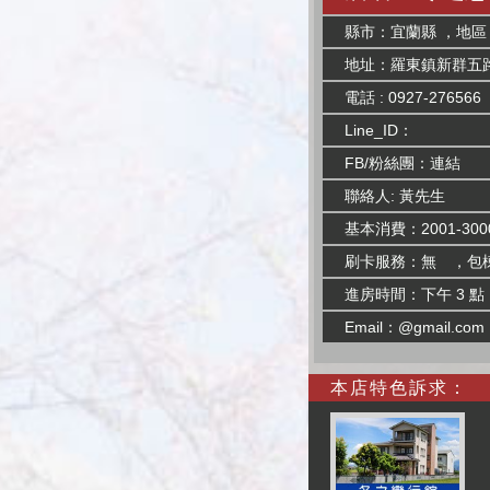
縣市：宜蘭縣 ，地區
地址：羅東鎮新群五路
電話 : 0927-276566
Line_ID：
FB/粉絲團：
連結
聯絡人: 黃先生
基本消費：2001-300
刷卡服務：無 ，包
進房時間：下午 3 點
Email：@gmail.com
本店特色訴求：