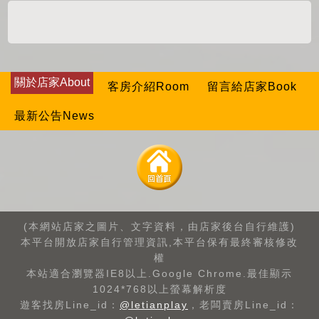
關於店家About
客房介紹Room
留言給店家Book
最新公告News
(本網站店家之圖片、文字資料，由店家後台自行維護)
本平台開放店家自行管理資訊,本平台保有最終審核修改
權
本站適合瀏覽器IE8以上.Google Chrome.最佳顯示
1024*768以上螢幕解析度
遊客找房Line_id：
@letianplay
，老闆賣房Line_id：