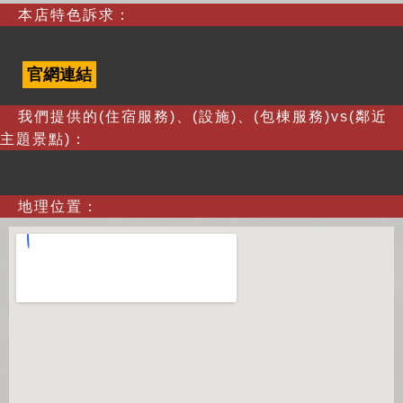
本店特色訴求：
官網連結
我們提供的(住宿服務)、(設施)、(包棟服務)vs(鄰近
主題景點)：
地理位置：