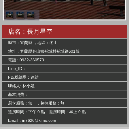
店名：長月星空
縣市：宜蘭縣 ，地區：冬山
地址：宜蘭縣冬山鄉補城村補城路601號
電話 : 0932-360573
Line_ID：
FB/粉絲團：
連結
聯絡人: 林小姐
基本消費：
刷卡服務：無 ，包棟服務：無
進房時間：下午 0 點，退房時間：早上 0 點
Email：
in7626@kimo.com