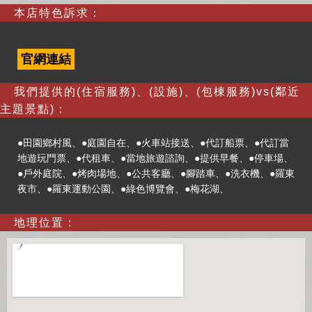
本店特色訴求：
官網連結
我們提供的(住宿服務)、(設施)、(包棟服務)vs(鄰近
主題景點)：
●田園鄉村風、●庭園自在、●火車站接送、●代訂船票、●代訂當
地遊玩門票、●代租車、●當地旅遊諮詢、●提供早餐、●停車場、
●戶外庭院、●烤肉場地、●公共客廳、●腳踏車、●洗衣機、●羅東
夜市、●羅東運動公園、●綠色博覽會、●梅花湖、
地理位置：