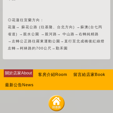
◎花蓮往宜蘭方向：
花蓮→ 蘇花公路 (往基隆、台北方向) →蘇澳(台七丙
省道) →親水公園 →親河路→ 中山路→右轉純精路
→左轉公正路往羅東運動公園→直行至北成橋後紅綠燈
左轉→柯林路約700公尺→勤禾園
關於店家About
客房介紹Room
留言給店家Book
最新公告News