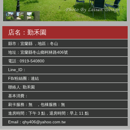
店名：勤禾園
縣市：宜蘭縣 ，地區：冬山
地址：宜蘭縣冬山鄉柯林路406號
電話 : 0919-540800
Line_ID：
FB/粉絲團：
連結
聯絡人: 勤禾園
基本消費：
刷卡服務：無 ，包棟服務：無
進房時間：下午 3 點，退房時間：早上 11 點
Email：
qhy406@yahoo.com.tw