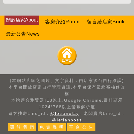
關於店家About
客房介紹Room
留言給店家Book
最新公告News
(本網站店家之圖片、文字資料，由店家後台自行維護)
本平台開放店家自行管理資訊,本平台保有最終審核修改
權
本站適合瀏覽器IE8以上.Google Chrome.最佳顯示
1024*768以上螢幕解析度
遊客找房Line_id：
@letianplay
，老闆賣房Line_id：
@letianboss
關 於 我 們
免 責 聲 明
平 台 公 告