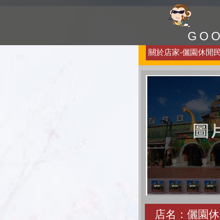
GO
關於店家-儷園休閒民宿
店名：儷園休