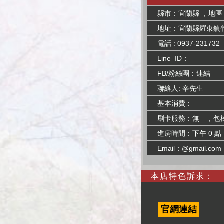
縣市：宜蘭縣 ，地區
地址：宜蘭縣羅東鎮竹
電話 : 0937-231732
Line_ID：
FB/粉絲團：
連結
聯絡人: 辛先生
基本消費：
刷卡服務：無 ，包
進房時間：下午 0 點
Email：@gmail.com
本店特色訴求：
官網連結