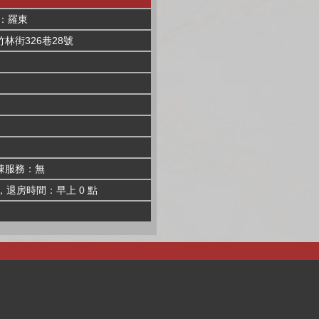
：羅東
林街326巷28號
棟服務：無
，退房時間：早上 0 點