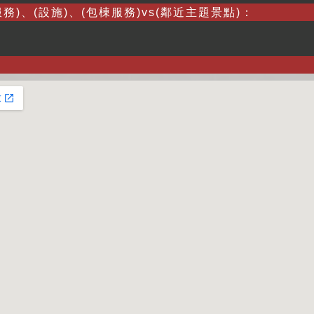
務)、(設施)、(包棟服務)vs(鄰近主題景點)：