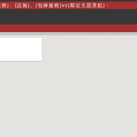
務)、(設施)、(包棟服務)vs(鄰近主題景點)：