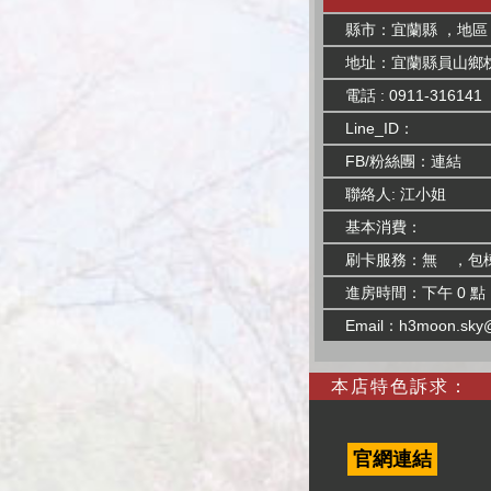
縣市：宜蘭縣 ，地區
地址：宜蘭縣員山鄉
電話 : 0911-316141
Line_ID：
FB/粉絲團：
連結
聯絡人: 江小姐
基本消費：
刷卡服務：無 ，包
進房時間：下午 0 點
Email：
h3moon.sky@
本店特色訴求：
官網連結