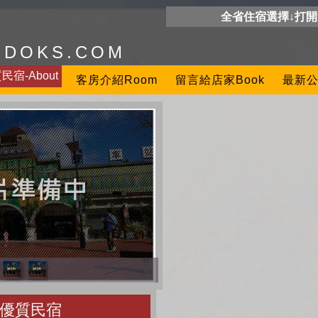
全省住宿選擇↓打
ODOKS.COM
宿-About
客房介紹Room
留言給店家Book
最新公
優質民宿