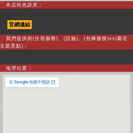
本店特色訴求：
官網連結
我們提供的(住宿服務)、(設施)、(包棟服務)vs(鄰近
主題景點)：
地理位置：