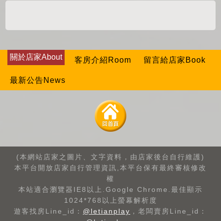
關於店家About
客房介紹Room
留言給店家Book
最新公告News
(本網站店家之圖片、文字資料，由店家後台自行維護)
本平台開放店家自行管理資訊,本平台保有最終審核修改
權
本站適合瀏覽器IE8以上.Google Chrome.最佳顯示
1024*768以上螢幕解析度
遊客找房Line_id：
@letianplay
，老闆賣房Line_id：