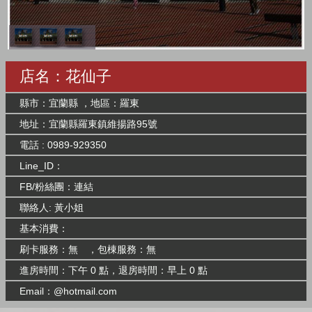
店名：花仙子
縣市：宜蘭縣 ，地區：羅東
地址：宜蘭縣羅東鎮維揚路95號
電話 : 0989-929350
Line_ID：
FB/粉絲團：
連結
聯絡人: 黃小姐
基本消費：
刷卡服務：無 ，包棟服務：無
進房時間：下午 0 點，退房時間：早上 0 點
Email：@hotmail.com