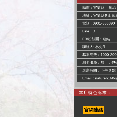
縣市：宜蘭縣 ，地區
地址：宜蘭縣冬山鄉廣
電話 : 0931-556390
Line_ID：
FB/粉絲團：
連結
聯絡人: 林先生
基本消費：1000-200
刷卡服務：無 ，包
進房時間：下午 0 點
Email：
natureh168@
本店特色訴求：
官網連結