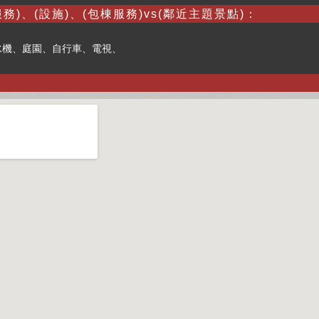
務)、(設施)、(包棟服務)vs(鄰近主題景點)：
水機、庭園、自行車、電視、