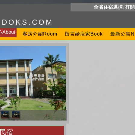
全省住宿選擇↓打
ODOKS.COM
About
客房介紹Room
留言給店家Book
最新公告N
民宿