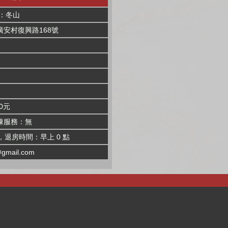
：冬山
安村復興路168號
0元
棟服務：無
，退房時間：早上 0 點
gmail.com