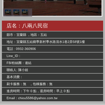
店名：八兩八民宿
縣市：宜蘭縣 ，地區：五結
地址：宜蘭縣五結鄉季新村季水路清水1巷2弄58號1樓
電話 : 0932-360906
Line_ID：
FB/粉絲團：
連結
聯絡人: 陳小姐
基本消費：
刷卡服務：無 ，包棟服務：無
進房時間：下午 0 點，退房時間：早上 0 點
Email：
chiou5586@yahoo.com.tw