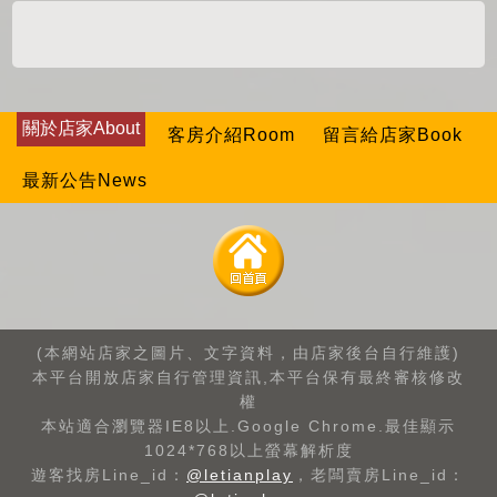
關於店家About
客房介紹Room
留言給店家Book
最新公告News
(本網站店家之圖片、文字資料，由店家後台自行維護)
本平台開放店家自行管理資訊,本平台保有最終審核修改
權
本站適合瀏覽器IE8以上.Google Chrome.最佳顯示
1024*768以上螢幕解析度
遊客找房Line_id：
@letianplay
，老闆賣房Line_id：