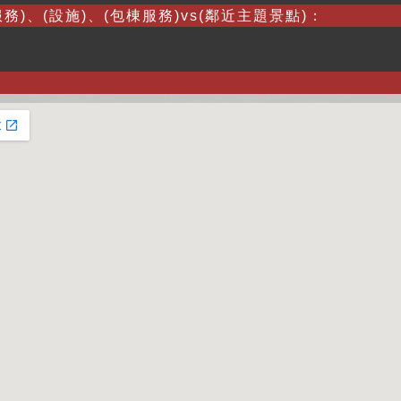
務)、(設施)、(包棟服務)vs(鄰近主題景點)：