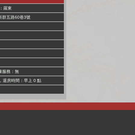
：羅東
群五路60巷3號
棟服務：無
，退房時間：早上 0 點