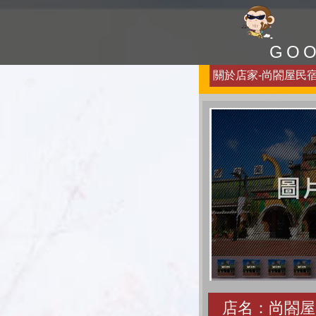
GO
關於店家-尚閤屋民宿-
店名：尚閤屋