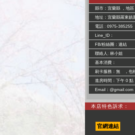
縣市：宜蘭縣 ，地區
地址：宜蘭縣羅東鎮新
電話 : 0975-385255
Line_ID：
FB/粉絲團：
連結
聯絡人: 林小姐
基本消費：
刷卡服務：無 ，包
進房時間：下午 0 點
Email：@gmail.com
本店特色訴求：
官網連結