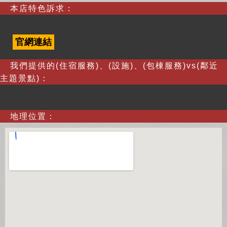
本店特色訴求：
官網連結
我們提供的(住宿服務)、(設施)、(包棟服務)vs(鄰近
主題景點)：
地理位置：