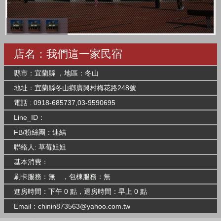
店名：我們這一家民宿
縣市：宜蘭縣 ，地區：冬山
地址：宜蘭縣冬山鄉廣興村梅花路248號
電話 : 0918-685737,03-9590695
Line_ID：
FB/粉絲團：
連結
聯絡人: 草莓姐姐
基本消費：
刷卡服務：無 ，包棟服務：無
進房時間：下午 0 點，退房時間：早上 0 點
Email：
chinin873563@yahoo.com.tw