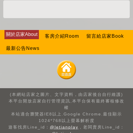
關於店家About
客房介紹Room
留言給店家Book
最新公告News
(本網站店家之圖片、文字資料，由店家後台自行維護)
本平台開放店家自行管理資訊,本平台保有最終審核修改
權
本站適合瀏覽器IE8以上.Google Chrome.最佳顯示
1024*768以上螢幕解析度
遊客找房Line_id：
@letianplay
，老闆賣房Line_id：