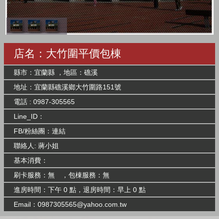
店名：大竹圍平價包棟
縣市：宜蘭縣 ，地區：礁溪
地址：宜蘭縣礁溪鄉大竹圍路151號
電話 : 0987-305565
Line_ID：
FB/粉絲團：
連結
聯絡人: 蔣小姐
基本消費：
刷卡服務：無 ，包棟服務：無
進房時間：下午 0 點，退房時間：早上 0 點
Email：
0987305565@yahoo.com.tw