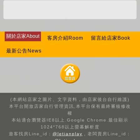
關於店家About
客房介紹Room
留言給店家Book
最新公告News
(本網站店家之圖片、文字資料，由店家後台自行維護)
本平台開放店家自行管理資訊,本平台保有最終審核修改
權
本站適合瀏覽器IE8以上.Google Chrome.最佳顯示
1024*768以上螢幕解析度
遊客找房Line_id：
@letianplay
，老闆賣房Line_id：