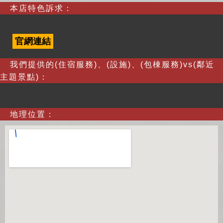
本店特色訴求：
官網連結
我們提供的(住宿服務)、(設施)、(包棟服務)vs(鄰近
主題景點)：
地理位置：