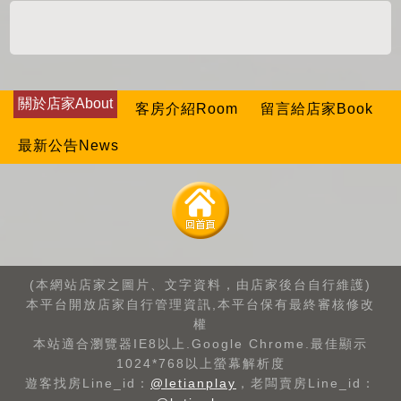
關於店家About
客房介紹Room
留言給店家Book
最新公告News
(本網站店家之圖片、文字資料，由店家後台自行維護)
本平台開放店家自行管理資訊,本平台保有最終審核修改
權
本站適合瀏覽器IE8以上.Google Chrome.最佳顯示
1024*768以上螢幕解析度
遊客找房Line_id：
@letianplay
，老闆賣房Line_id：