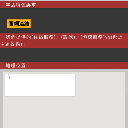
本店特色訴求：
官網連結
我們提供的(住宿服務)、(設施)、(包棟服務)vs(鄰近
主題景點)：
地理位置：