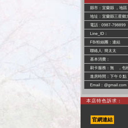
縣市：宜蘭縣 ，地區
地址：宜蘭縣三星鄉大埔
電話 : 0987-798899
Line_ID：
FB/粉絲團：
連結
聯絡人: 簡太太
基本消費：
刷卡服務：無 ，包
進房時間：下午 0 點
Email：@gmail.com
本店特色訴求：
官網連結