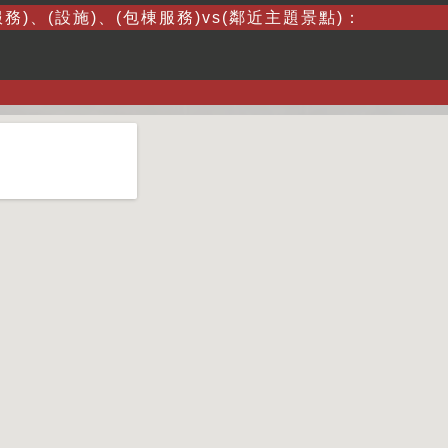
務)、(設施)、(包棟服務)vs(鄰近主題景點)：