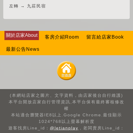
左轉 → 九莊民宿
關於店家About
客房介紹Room
留言給店家Book
最新公告News
(本網站店家之圖片、文字資料，由店家後台自行維護)
本平台開放店家自行管理資訊,本平台保有最終審核修改
權
本站適合瀏覽器IE8以上.Google Chrome.最佳顯示
1024*768以上螢幕解析度
遊客找房Line_id：
@letianplay
，老闆賣房Line_id：