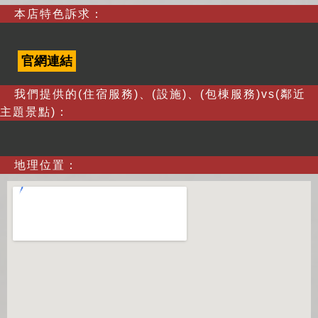
本店特色訴求：
官網連結
我們提供的(住宿服務)、(設施)、(包棟服務)vs(鄰近
主題景點)：
地理位置：