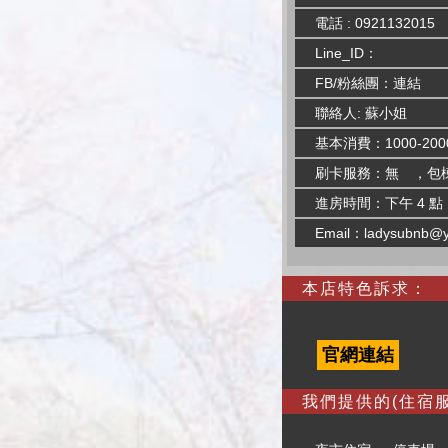
電話 : 0921132015
Line_ID：
FB/粉絲團：
連結
聯絡人: 蘇小姐
基本消費：1000-200
刷卡服務：無 ，包
進房時間：下午 4 點
Email：
ladysubnb@
本店特色訴求：
官網連結
我們提供的(住宿服