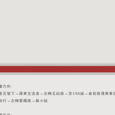
蘭方向:
道五號下→羅東交流道→右轉五結路→宜196線→倉前路遇興東
銀行→左轉愛國路→蘇小姐