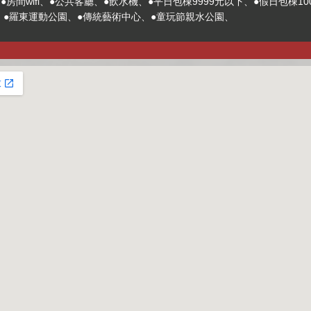
房間wifi、●公共客廳、●飲水機、●平日包棟9999元以下、●假日包棟1000
市、●羅東運動公園、●傳統藝術中心、●童玩節親水公園、