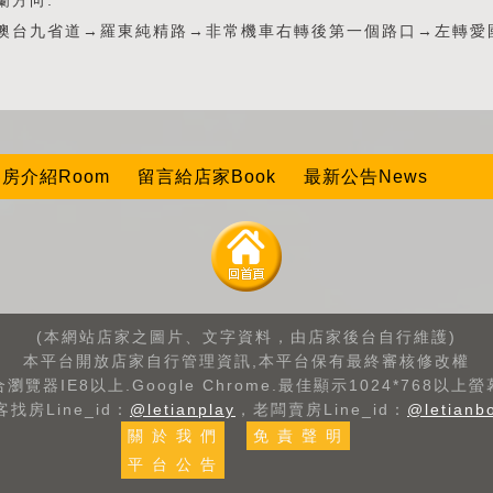
蘭方向:
澳台九省道→羅東純精路→非常機車右轉後第一個路口→左轉愛
房介紹Room
留言給店家Book
最新公告News
(本網站店家之圖片、文字資料，由店家後台自行維護)
本平台開放店家自行管理資訊,本平台保有最終審核修改權
瀏覽器IE8以上.Google Chrome.最佳顯示1024*768以上
客找房Line_id：
@letianplay
，老闆賣房Line_id：
@letianb
關 於 我 們
免 責 聲 明
平 台 公 告