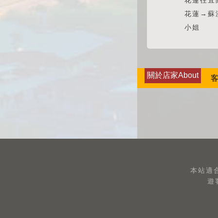
花蓮往宜
花蓮→蘇
小姐
關於店家About
客
本站適合
遊