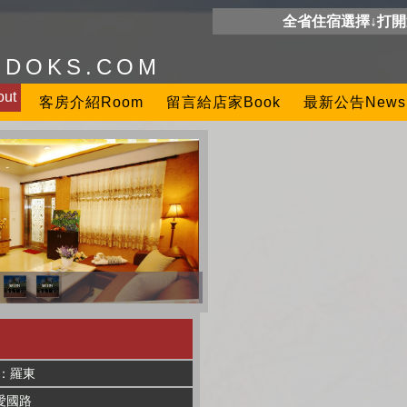
全省住宿選擇↓打
ODOKS.COM
ut
客房介紹Room
留言給店家Book
最新公告News
：羅東
愛國路