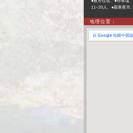
●夜市住宿、●停車場、●
11~20人、●羅東夜
地理位置：