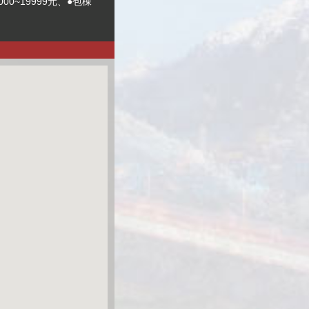
0~19999元、●包棟