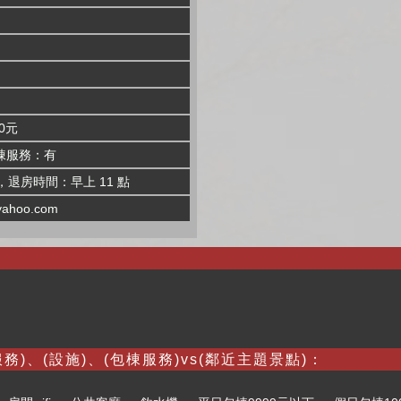
0元
棟服務：有
，退房時間：早上 11 點
yahoo.com
務)、(設施)、(包棟服務)vs(鄰近主題景點)：