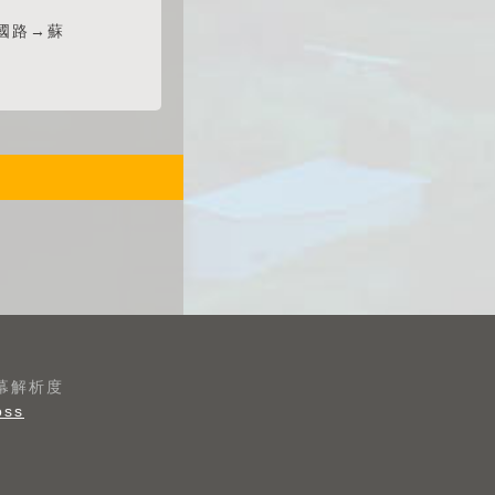
國路→蘇
螢幕解析度
oss