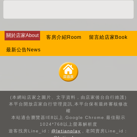
關於店家About
客房介紹Room
留言給店家Book
最新公告News
(本網站店家之圖片、文字資料，由店家後台自行維護)
本平台開放店家自行管理資訊,本平台保有最終審核修改
權
本站適合瀏覽器IE8以上.Google Chrome.最佳顯示
1024*768以上螢幕解析度
遊客找房Line_id：
@letianplay
，老闆賣房Line_id：