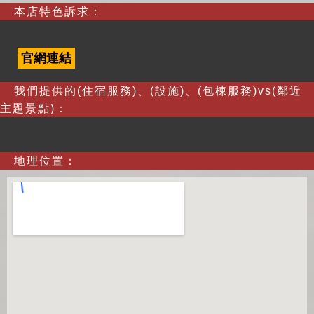
本店特色訴求：
官網連結
我們提供的(住宿服務)、(設施)、(包棟服務)vs(鄰近
主題景點)：
地理位置：