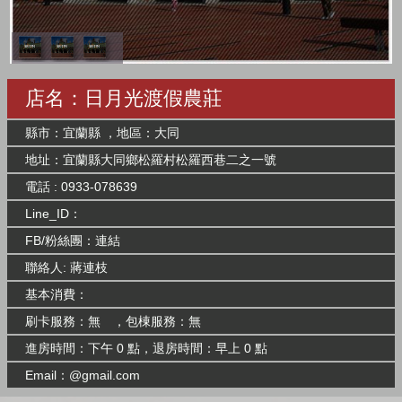
店名：日月光渡假農莊
縣市：宜蘭縣 ，地區：大同
地址：宜蘭縣大同鄉松羅村松羅西巷二之一號
電話 : 0933-078639
Line_ID：
FB/粉絲團：
連結
聯絡人: 蔣連枝
基本消費：
刷卡服務：無 ，包棟服務：無
進房時間：下午 0 點，退房時間：早上 0 點
Email：@gmail.com