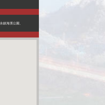
●永鎮海濱公園、