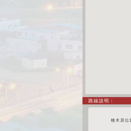
路線說明：
檜木居位