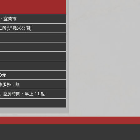
區：宜蘭市
段(近幾米公園)
0元
棟服務：無
，退房時間：早上 11 點