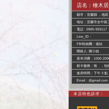
店名：檜木居
縣市：宜蘭縣 ，地
地址：宜蘭市女中路二
電話 : 0985-959117
Line_ID：
FB/粉絲團：
連結
聯絡人: 陳小姐
基本消費：1000-200
刷卡服務：無 ，包
進房時間：下午 3 點
Email：@gmail.com
本店特色訴求：