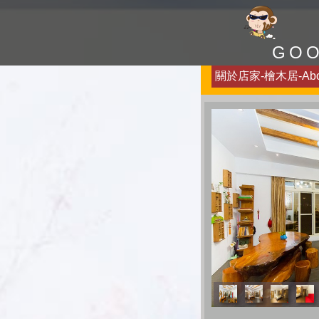
GO
關於店家-檜木居-Abo