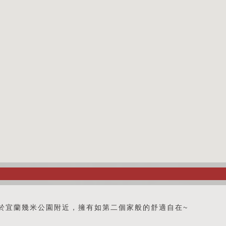
於宜蘭幾米公園附近，擁有如第二個家般的舒適自在~