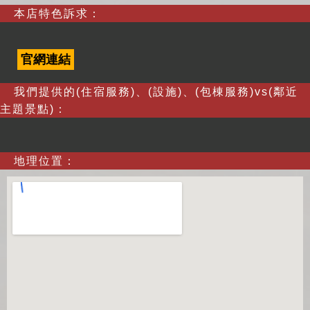
本店特色訴求：
官網連結
我們提供的(住宿服務)、(設施)、(包棟服務)vs(鄰近
主題景點)：
地理位置：