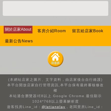
關於店家About
客房介紹Room
留言給店家Book
最新公告News
(本網站店家之圖片、文字資料，由店家後台自行維護)
本平台開放店家自行管理資訊,本平台保有最終審核修改
權
本站適合瀏覽器IE8以上.Google Chrome.最佳顯示
1024*768以上螢幕解析度
遊客找房Line_id：
@letianplay
，老闆賣房Line_id：