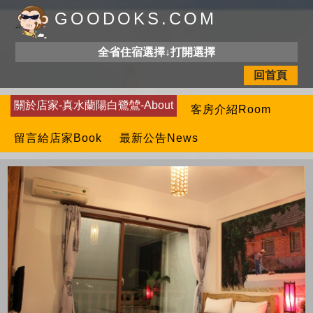
GOODOKS.COM
全省住宿選擇↓打開選擇
回首頁
關於店家-真水蘭陽白鷺鷥-About
客房介紹Room
留言給店家Book
最新公告News