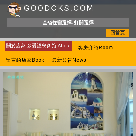
GOODOKS.COM
全省住宿選擇↓打開選擇
回首頁
關於店家-多愛溫泉會館-About
客房介紹Room
留言給店家Book
最新公告News