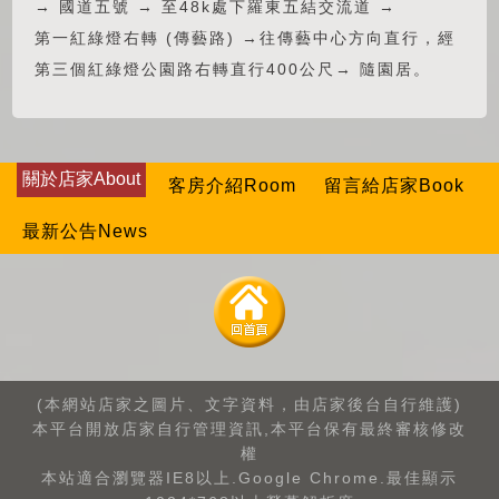
→ 國道五號 → 至48k處下羅東五結交流道 →
第一紅綠燈右轉 (傳藝路) →往傳藝中心方向直行，經
第三個紅綠燈公園路右轉直行400公尺→ 隨園居。
關於店家About
客房介紹Room
留言給店家Book
最新公告News
(本網站店家之圖片、文字資料，由店家後台自行維護)
本平台開放店家自行管理資訊,本平台保有最終審核修改
權
本站適合瀏覽器IE8以上.Google Chrome.最佳顯示