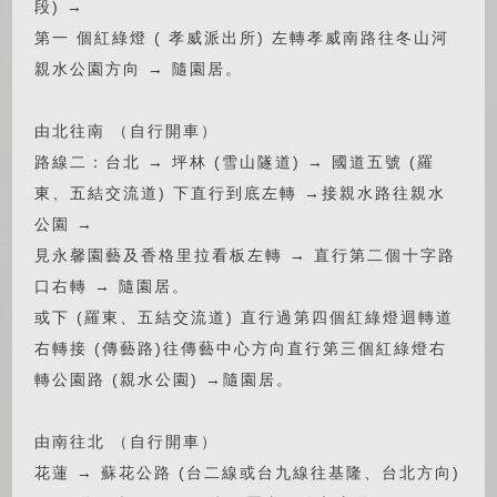
段) →
第一 個紅綠燈 ( 孝威派出所) 左轉孝威南路往冬山河
親水公園方向 → 隨園居。
由北往南 （自行開車）
路線二：台北 → 坪林 (雪山隧道) → 國道五號 (羅
東、五結交流道) 下直行到底左轉 →接親水路往親水
公園 →
見永馨園藝及香格里拉看板左轉 → 直行第二個十字路
口右轉 → 隨園居。
或下 (羅東、五結交流道) 直行過第四個紅綠燈迴轉道
右轉接 (傳藝路)往傳藝中心方向直行第三個紅綠燈右
轉公園路 (親水公園) →隨園居。
由南往北 （自行開車）
花蓮 → 蘇花公路 (台二線或台九線往基隆、台北方向)