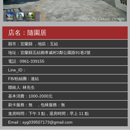
店名：隨園居
縣市：宜蘭縣 ，地區：五結
地址：宜蘭縣五結鄉孝威村2鄰公園路91巷2號
電話 : 0961-339155
Line_ID：
FB/粉絲團：
連結
聯絡人: 林先生
基本消費：1000-2000元
刷卡服務：無 ，包棟服務：無
進房時間：下午 3 點，退房時間：早上 11 點
Email：
syg039507173@gmail.com