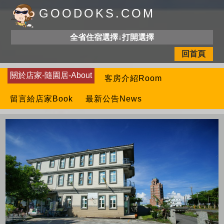
GOODOKS.COM
全省住宿選擇↓打開選擇
回首頁
關於店家-隨園居-About
客房介紹Room
留言給店家Book
最新公告News