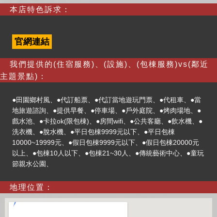
本店特色訴求：
官網連結
我們提供的(住宿服務)、(設施)、(包棟服務)vs(鄰近
主題景點)：
●田園鄉村風、●代訂船票、●代訂當地遊玩門票、●代租車、●當
地旅遊諮詢、●提供早餐、●停車場、●戶外庭院、●烤肉場地、●
戲水池、●卡拉ok(限包棟)、●房間wifi、●公共客廳、●飲水機、●
洗衣機、●脫水機、●平日包棟9999元以下、●平日包棟
10000~19999元、●假日包棟9999元以下、●假日包棟20000元
以上、●包棟10人以下、●包棟21~30人、●傳統藝術中心、●童玩
節親水公園、
地理位置：