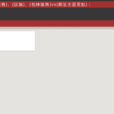
務)、(設施)、(包棟服務)vs(鄰近主題景點)：