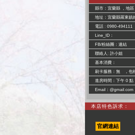
縣市：宜蘭縣 ，地區
地址：宜蘭縣羅東鎮
電話 : 0980-494111
Line_ID：
FB/粉絲團：
連結
聯絡人: 許小姐
基本消費：
刷卡服務：無 ，包
進房時間：下午 0 點
Email：@gmail.com
本店特色訴求：
官網連結