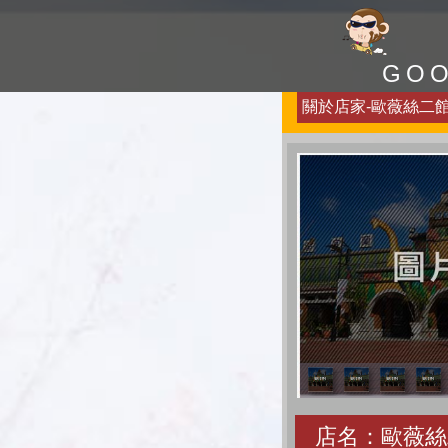
GO
關於店家-歐薇絲二館-
店名：歐薇絲