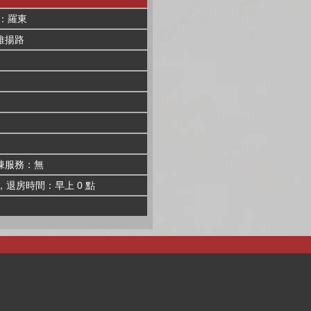
：羅東
維揚路
棟服務：無
，退房時間：早上 0 點