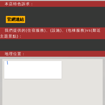
本店特色訴求：
官網連結
我們提供的(住宿服務)、(設施)、(包棟服務)vs(鄰近
主題景點)：
地理位置：