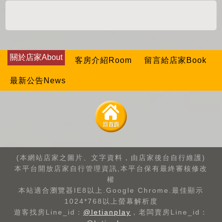
關於店家About
客房介紹Room
留言給店家Book
最新公告News
(本網站店家之圖片、文字資料，由店家後台自行維護)
本平台開放店家自行管理資訊,本平台保有最終審核修改
權
本站適合瀏覽器IE8以上.Google Chrome.最佳顯示
1024*768以上螢幕解析度
遊客找房Line_id：
@letianplay
，老闆賣房Line_id：