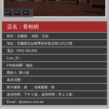
店名：香柏樹
縣市：宜蘭縣 ，地區：五結
地址：宜蘭縣五結鄉季新村新店路115之2號
電話 : 0932-361265
Line_ID：
FB/粉絲團：
連結
聯絡人: 陳小姐
基本消費：
刷卡服務：無 ，包棟服務：無
進房時間：下午 0 點，退房時間：早上 0 點
Email：@yahoo.com.tw