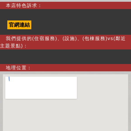
本店特色訴求：
官網連結
我們提供的(住宿服務)、(設施)、(包棟服務)vs(鄰近
主題景點)：
地理位置：