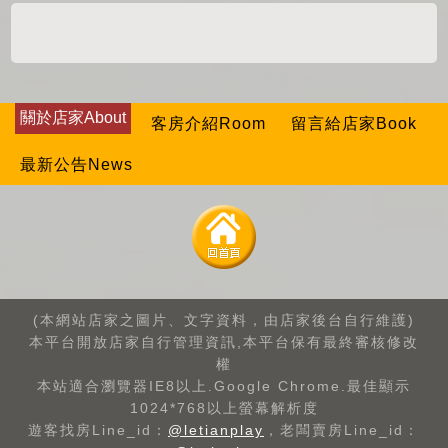
關於店家About
客房介紹Room
留言給店家Book
最新公告News
(本網站店家之圖片、文字資料，由店家後台自行維護)
本平台開放店家自行管理資訊,本平台保有最終審核修改
權
本站適合瀏覽器IE8以上.Google Chrome.最佳顯示
1024*768以上螢幕解析度
遊客找房Line_id：
@letianplay
，老闆賣房Line_id：