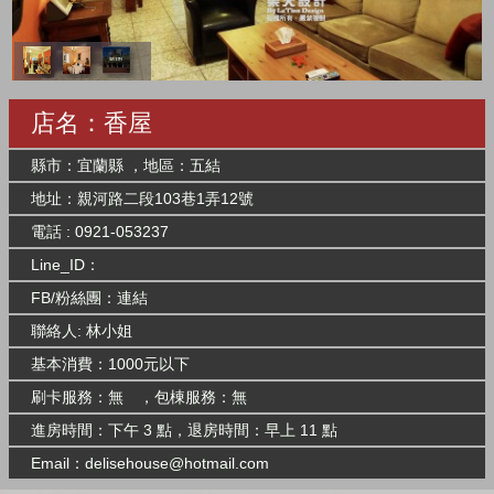
店名：香屋
縣市：宜蘭縣 ，地區：五結
地址：親河路二段103巷1弄12號
電話 : 0921-053237
Line_ID：
FB/粉絲團：
連結
聯絡人: 林小姐
基本消費：1000元以下
刷卡服務：無 ，包棟服務：無
進房時間：下午 3 點，退房時間：早上 11 點
Email：
delisehouse@hotmail.com